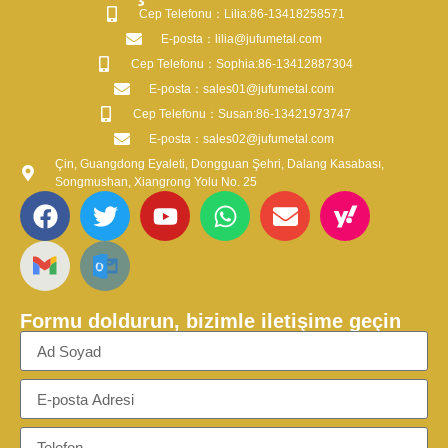
​Cep Telefonu：Lilia:86-13418258571
​E-posta​：lilia@jufumetal.com
​Cep Telefonu：Sophia:86-13412887304
​E-posta​：sales01@jufumetal.com
​Cep Telefonu：Susan:86-13421973747
​E-posta​：sales02@jufumetal.com
Çin, Guangdong Eyaleti, Dongguan Şehri, Dalang Kasabası,
Songmushan, Xiangrong Yolu No. 25
Formu doldurun, bizimle iletişime geçin