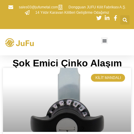
sales03@jufumetal.com
​Dongguan JUFU Kilit Fabrikası A.Ş.
​14 Yıldır Karavan Kilitleri Geliştirme Odağımız
​Şok Emici Çinko Alaşım​​
KILIT MANDALI​