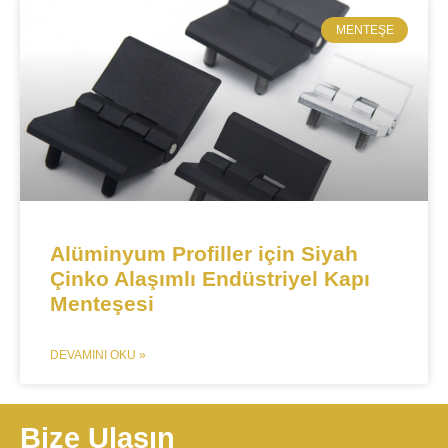
MENTEŞE​
​​Alüminyum Profiller için Siyah
Çinko Alaşımlı Endüstriyel Kapı
Menteşesi
DEVAMINI OKU »
Bize Ulaşın