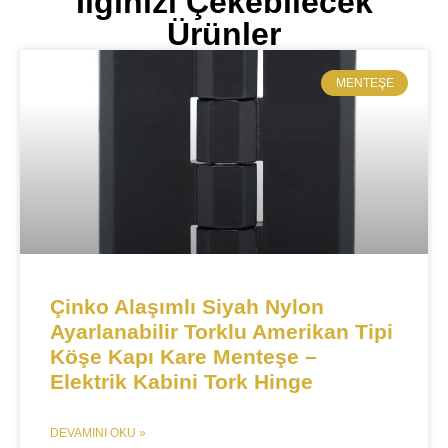
İlginizi Çekebilecek
Ürünler
MENTEŞE​
​​​​Çinko Alaşımlı Siyah Nylon
Ayarlanabilir Torklu Amerikan Tipi
Köşe Kapı Kare Menteşe –
Elektrik Kabini Tork Hinge​​
DEVAMINI OKU »