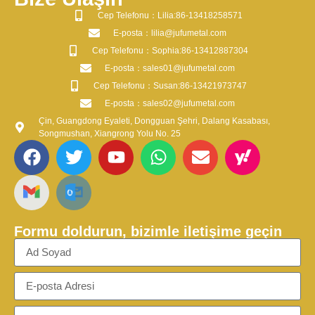
​Cep Telefonu：Lilia:86-13418258571
​E-posta​：lilia@jufumetal.com
​Cep Telefonu：Sophia:86-13412887304
​E-posta​：sales01@jufumetal.com
​Cep Telefonu：Susan:86-13421973747
​E-posta​：sales02@jufumetal.com
Çin, Guangdong Eyaleti, Dongguan Şehri, Dalang Kasabası,
Songmushan, Xiangrong Yolu No. 25
Formu doldurun, bizimle iletişime geçin