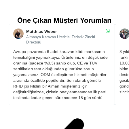
Öne Çıkan Müşteri Yorumları
Matthias Weber
Almanya Karavan Üreticisi Tedarik Zinciri
Direktörü
Avrupa pazarında 6 adet karavan kilidi markasının
3 yıl
temsilciliğini yapmaktayız. Ürünleriniz en düşük iade
farkl
oranına (sadece %0,3) sahip olup, CE ve TÜV
10.00
sertifikaları tam olduğundan gümrükte sorun
birim
yaşamazsınız. ​ODM özelleştirme hizmeti müşteriler
deste
arasında özellikle popülerdir. Son olarak gömülü
gecik
RFID çip kilidini bir Alman müşterimiz için
gönde
değiştirdiğimizde, çizimin onaylanmasından ilk parti
zinci
teslimata kadar geçen süre sadece 15 gün sürdü.