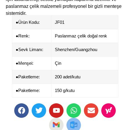
paslanmaz çelik​​ malzemeli profesyonel bir gizli menteşe
sistemidir.
●Ürün Kodu:
JF01
●​​Renk:
Paslanmaz çelik doğal renk
●Sevk Limanı:
Shenzhen/Guangzhou
●​Menşei:
Çin
●Paketleme:
200 adet/kutu
●Paketleme:
150 g/kutu