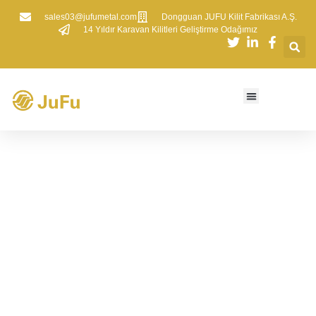
sales03@jufumetal.com
​Dongguan JUFU Kilit Fabrikası A.Ş.
​14 Yıldır Karavan Kilitleri Geliştirme Odağımız