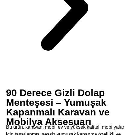
90 Derece Gizli Dolap
Menteşesi – Yumuşak
Kapanmalı Karavan ve
Mobilya Aksesuarı​​
Bu ürün, ​​karavan, mobil ev ve yüksek kaliteli mobilyalar​​
için tasarlanmış, ​​sessiz yumuşak kapanma​​ özellikli ve ​​