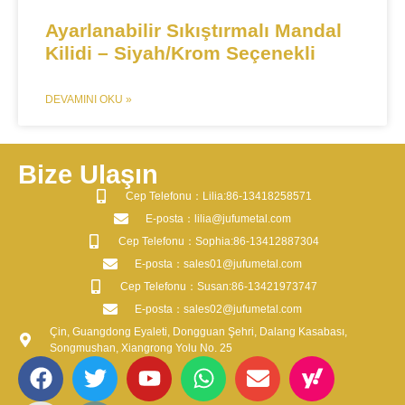
Ayarlanabilir Sıkıştırmalı Mandal
Kilidi – Siyah/Krom Seçenekli
DEVAMINI OKU »
Bize Ulaşın
​Cep Telefonu：Lilia:86-13418258571
​E-posta​：lilia@jufumetal.com
​Cep Telefonu：Sophia:86-13412887304
​E-posta​：sales01@jufumetal.com
​Cep Telefonu：Susan:86-13421973747
​E-posta​：sales02@jufumetal.com
Çin, Guangdong Eyaleti, Dongguan Şehri, Dalang Kasabası,
Songmushan, Xiangrong Yolu No. 25