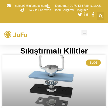
sales03@jufumetal.com
​Dongguan JUFU Kilit Fabrikası A.Ş.
​14 Yıldır Karavan Kilitleri Geliştirme Odağımız
Sıkıştırmalı Kilitler
BLOG