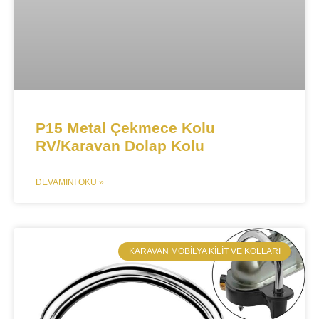
P15 Metal Çekmece Kolu
RV/Karavan Dolap Kolu
DEVAMINI OKU »
​KARAVAN MOBILYA KILIT VE KOLLARI