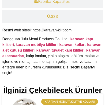
​Fabrika Kapasitesi​
​SSS
Resmi web sitesi: https://karavan-kilit.com
Dongguan Jufu Metal Products Co., Ltd.,
karavan kapı
kilitleri
,
karavan mobilya kilitleri
,
karavan kolları
,
karavan
alet kutusu kilitleri
,
karavan tuvalet kapı kilitleri
,
karavan
aksesuarları
, kalıp imalatı, çinko alaşımlı döküm imalatı ve
işleme ve montaj hattı montajının geliştirilmesi ve tasarımını
entegre eden bir üretim kuruluşudur. Bizi seçin! Başarıyı
seçin!
İlginizi Çekebilecek Ürünler
​KARAVAN MOBILYA KILIT VE KOLLARI