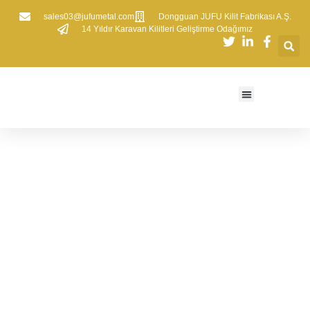
sales03@jufumetal.com
​Dongguan JUFU Kilit Fabrikası A.Ş.
​14 Yıldır Karavan Kilitleri Geliştirme Odağımız