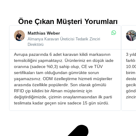
Öne Çıkan Müşteri Yorumları
Matthias Weber
Almanya Karavan Üreticisi Tedarik Zinciri
Direktörü
Avrupa pazarında 6 adet karavan kilidi markasının
3 yıl
temsilciliğini yapmaktayız. Ürünleriniz en düşük iade
farkl
oranına (sadece %0,3) sahip olup, CE ve TÜV
10.00
sertifikaları tam olduğundan gümrükte sorun
birim
yaşamazsınız. ​ODM özelleştirme hizmeti müşteriler
deste
arasında özellikle popülerdir. Son olarak gömülü
gecik
RFID çip kilidini bir Alman müşterimiz için
gönde
değiştirdiğimizde, çizimin onaylanmasından ilk parti
zinci
teslimata kadar geçen süre sadece 15 gün sürdü.