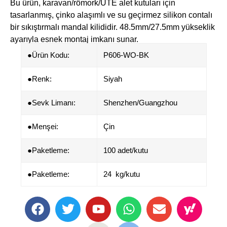
Bu ürün, ​karavan/römork/UTE alet kutuları için
tasarlanmış, çinko alaşımlı ve su geçirmez silikon contalı
bir sıkıştırmalı mandal kilididir. ​48.5mm/27.5mm yükseklik
ayarıyla esnek montaj imkanı sunar.
●Ürün Kodu:
P606-WO-BK
●​​Renk:
Siyah
●Sevk Limanı:
Shenzhen/Guangzhou
●​Menşei:
Çin
●Paketleme:
100 adet/kutu
●Paketleme:
24 kg/kutu