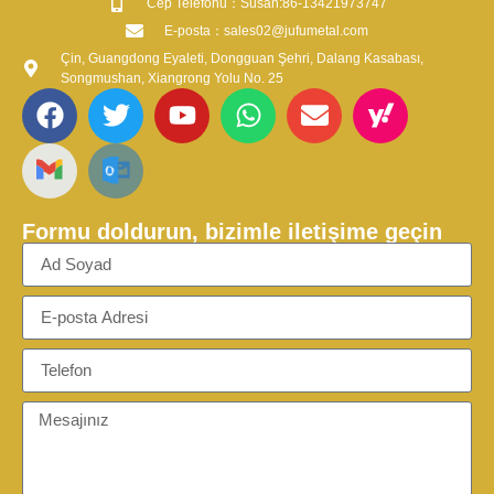
​Cep Telefonu：Susan:86-13421973747
​E-posta​：sales02@jufumetal.com
Çin, Guangdong Eyaleti, Dongguan Şehri, Dalang Kasabası,
Songmushan, Xiangrong Yolu No. 25
Formu doldurun, bizimle iletişime geçin