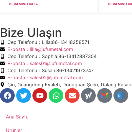
DEVAMINI OKU »
DEVAMINI OK
Bize Ulaşın
​Cep Telefonu：Lilia:86-13418258571
​E-posta​：lilia@jufumetal.com
​Cep Telefonu：Sophia:86-13412887304
​E-posta​：sales01@jufumetal.com
​Cep Telefonu：Susan:86-13421973747
​E-posta​：sales02@jufumetal.com
Çin, Guangdong Eyaleti, Dongguan Şehri, Dalang Kasab
Ana Sayfa
​Ürünler