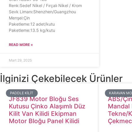
Renk:Sedef Nikel / Fırçalı Nikel / Krom
Sevk Limanı:Shenzhen/Guangzhou
Menşei:Çin
Paketleme:12 adet/kutu
Paketleme:13.5 kg/kutu
READ MORE »
Mart 29, 2025
İlginizi Çekebilecek Ürünler
​PADDLE KILIT
​KARAVAN MO
JF839 Motor Bloğu Ses
ABS/Çin
Kutusu Çinko Alaşımlı Düz
Mandal K
Kilit Van Kilidi Ekipman
Tekne/K
Motor Bloğu Panel Kilidi
Çekmece