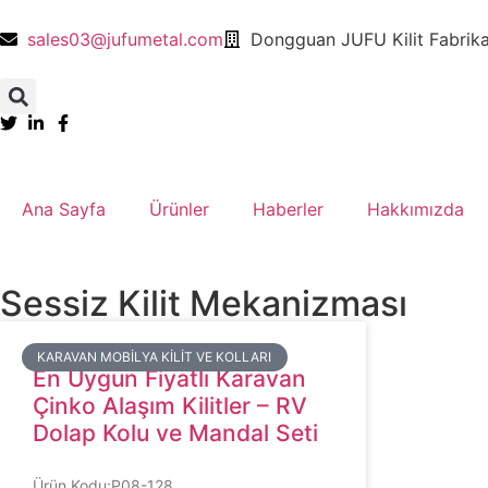
sales03@jufumetal.com
​Dongguan JUFU Kilit Fabrika
Ana Sayfa
​Ürünler
​Haberler
​Hakkımızda
Sessiz Kilit Mekanizması
​KARAVAN MOBILYA KILIT VE KOLLARI
En Uygun Fiyatlı Karavan
Çinko Alaşım Kilitler – RV
Dolap Kolu ve Mandal Seti
Ürün Kodu:P08-128