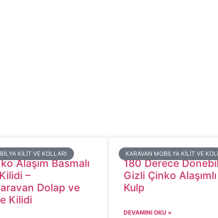
BILYA KILIT VE KOLLARI
​KARAVAN MOBILYA KILIT VE KOL
ko Alaşım Basmalı
180 Derece Dönebil
ilidi –
Gizli Çinko Alaşıml
aravan Dolap ve
Kulp
 Kilidi
DEVAMINI OKU »