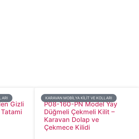
LARI
​KARAVAN MOBILYA KILIT VE KOLLARI
en Gizli
P08-160-PN Model Yay
ı Tatami
Düğmeli Çekmeli Kilit –
Karavan Dolap ve
Çekmece Kilidi​​