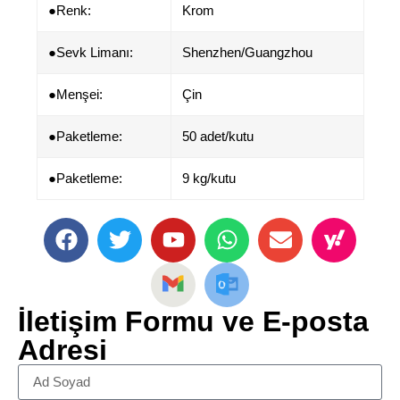
●​​Renk:
Krom
●Sevk Limanı:
Shenzhen/Guangzhou
●​Menşei:
Çin
●Paketleme:
50 adet/kutu
●Paketleme:
9 kg/kutu
İletişim Formu ve E-posta
Adresi