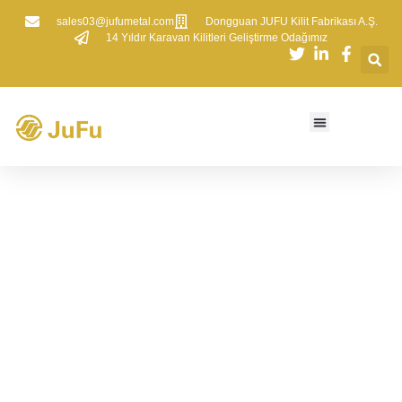
sales03@jufumetal.com
​Dongguan JUFU Kilit Fabrikası A.Ş.
​14 Yıldır Karavan Kilitleri Geliştirme Odağımız