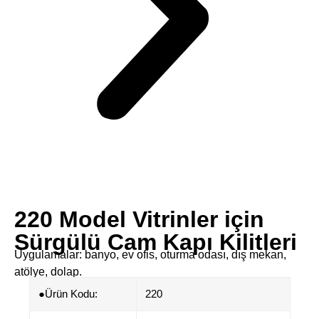
​​220 Model Vitrinler için
Sürgülü Cam Kapı Kilitleri​
Uygulamalar: banyo, ev ofis, oturma odası, dış mekan,
atölye, dolap.
●Ürün Kodu:
220