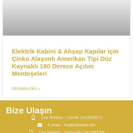
​​​​​​Elektrik Kabini & Ahşap Kapılar için
Çinko Alaşımlı Amerikan Tipi Düz
Kaynaklı 180 Derece Açılım
Menteşeleri​​
DEVAMINI OKU »
Bize Ulaşın
​Cep Telefonu：Lilia:86-13418258571
​E-posta​：lilia@jufumetal.com
​Cep Telefonu：Sophia:86-13412887304