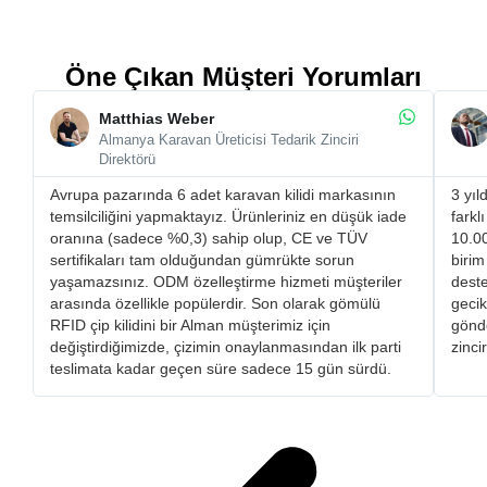
Öne Çıkan Müşteri Yorumları
Matthias Weber
Almanya Karavan Üreticisi Tedarik Zinciri
Direktörü
Avrupa pazarında 6 adet karavan kilidi markasının
3 yıl
temsilciliğini yapmaktayız. Ürünleriniz en düşük iade
farkl
oranına (sadece %0,3) sahip olup, CE ve TÜV
10.00
sertifikaları tam olduğundan gümrükte sorun
birim
yaşamazsınız. ​ODM özelleştirme hizmeti müşteriler
deste
arasında özellikle popülerdir. Son olarak gömülü
gecik
RFID çip kilidini bir Alman müşterimiz için
gönde
değiştirdiğimizde, çizimin onaylanmasından ilk parti
zinci
teslimata kadar geçen süre sadece 15 gün sürdü.