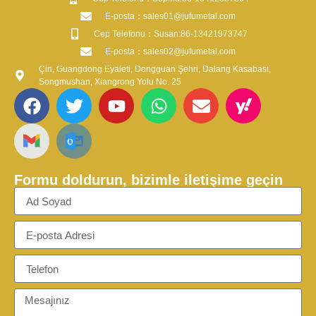
​E-posta​：sales01@jufumetal.com
​Cep Telefonu：Susan:86-13421973747
​E-posta​：sales02@jufumetal.com
Çin, Guangdong Eyaleti, Dongguan Şehri, Dalang Kasabası,
Songmushan, Xiangrong Yolu No. 25
Formu doldurun, bizimle iletişime geçin