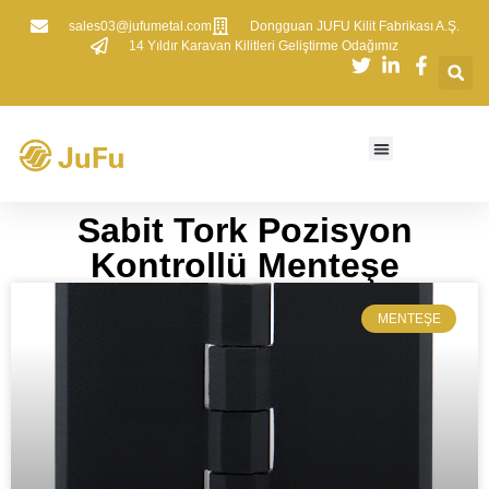
sales03@jufumetal.com
​Dongguan JUFU Kilit Fabrikası A.Ş.
​14 Yıldır Karavan Kilitleri Geliştirme Odağımız
Sabit Tork Pozisyon
Kontrollü Menteşe​​
MENTEŞE​