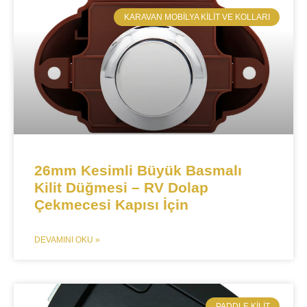
​KARAVAN MOBILYA KILIT VE KOLLARI
26mm Kesimli Büyük Basmalı
Kilit Düğmesi – RV Dolap
Çekmecesi Kapısı İçin
DEVAMINI OKU »
​PADDLE KILIT