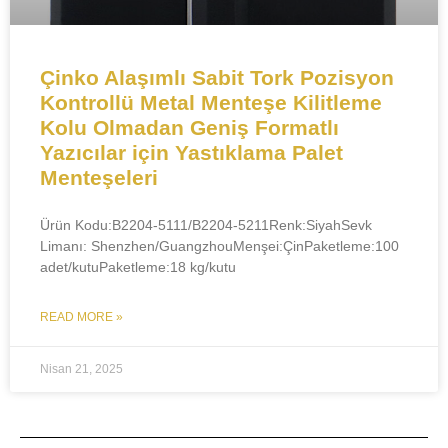
​​​​​Çinko Alaşımlı Sabit Tork Pozisyon
Kontrollü Metal Menteşe Kilitleme
Kolu Olmadan Geniş Formatlı
Yazıcılar için Yastıklama Palet
Menteşeleri
Ürün Kodu:B2204-5111/B2204-5211Renk:SiyahSevk
Limanı: Shenzhen/Guangzhou​Menşei:ÇinPaketleme:100
adet/kutuPaketleme:18 kg/kutu
READ MORE »
Nisan 21, 2025