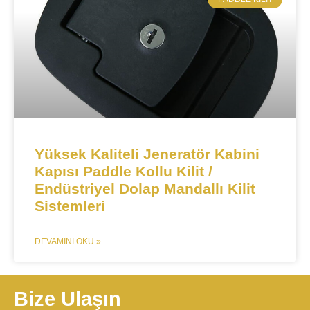
​​Yüksek Kaliteli Jeneratör Kabini
Kapısı Paddle Kollu Kilit /
Endüstriyel Dolap Mandallı Kilit
Sistemleri​​
DEVAMINI OKU »
Bize Ulaşın