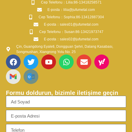
​Cep Telefonu：Lilia:86-13418258571
​E-posta​：lilia@jufumetal.com
​Cep Telefonu：Sophia:86-13412887304
​E-posta​：sales01@jufumetal.com
​Cep Telefonu：Susan:86-13421973747
​E-posta​：sales02@jufumetal.com
Çin, Guangdong Eyaleti, Dongguan Şehri, Dalang Kasabası,
Songmushan, Xiangrong Yolu No. 25
Formu doldurun, bizimle iletişime geçin