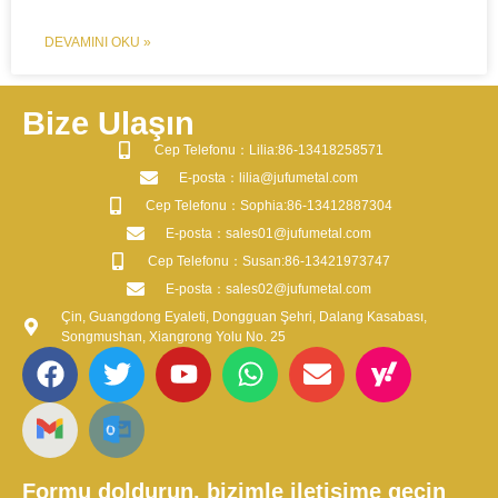
DEVAMINI OKU »
Bize Ulaşın
​Cep Telefonu：Lilia:86-13418258571
​E-posta​：lilia@jufumetal.com
​Cep Telefonu：Sophia:86-13412887304
​E-posta​：sales01@jufumetal.com
​Cep Telefonu：Susan:86-13421973747
​E-posta​：sales02@jufumetal.com
Çin, Guangdong Eyaleti, Dongguan Şehri, Dalang Kasabası,
Songmushan, Xiangrong Yolu No. 25
Formu doldurun, bizimle iletişime geçin