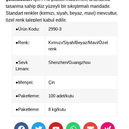
tasarıma sahip düz yüzeyli bir sıkıştırmalı mandadır.
Standart renkler (kırmızı, siyah, beyaz, mavi) mevcuttur,
özel renk talepleri kabul edilir.
●Ürün Kodu:
2990-3
●​​Renk:
Kırmızı/Siyah/Beyaz/Mavi/Özel
renk
●Sevk
Shenzhen/Guangzhou
Limanı:
●​Menşei:
Çin
●Paketleme:
100 adet/kutu
●Paketleme:
8 kg/kutu