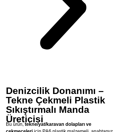
Denizcilik Donanımı –
Tekne Çekmeli Plastik
Sıkıştırmalı Manda
Üreticisi
Bu ürün, ​
tekne/yat/karavan dolapları ve
çekmeceleri
için PA6 plastik malzemeli, anahtarsız