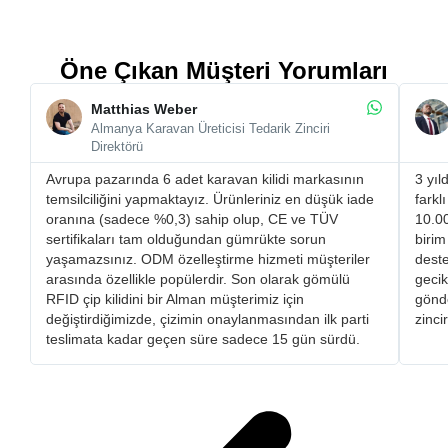
Öne Çıkan Müşteri Yorumları
Matthias Weber
Almanya Karavan Üreticisi Tedarik Zinciri
Direktörü
Avrupa pazarında 6 adet karavan kilidi markasının
3 yıl
temsilciliğini yapmaktayız. Ürünleriniz en düşük iade
farkl
oranına (sadece %0,3) sahip olup, CE ve TÜV
10.00
sertifikaları tam olduğundan gümrükte sorun
birim
yaşamazsınız. ​ODM özelleştirme hizmeti müşteriler
deste
arasında özellikle popülerdir. Son olarak gömülü
gecik
RFID çip kilidini bir Alman müşterimiz için
gönde
değiştirdiğimizde, çizimin onaylanmasından ilk parti
zinci
teslimata kadar geçen süre sadece 15 gün sürdü.