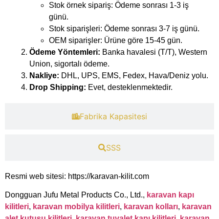
Stok örnek sipariş: Ödeme sonrası 1-3 iş
günü.
Stok siparişleri: Ödeme sonrası 3-7 iş günü.
OEM siparişler: Ürüne göre 15-45 gün.
Ödeme Yöntemleri:
Banka havalesi (T/T), Western
Union, sigortalı ödeme.
Nakliye:
DHL, UPS, EMS, Fedex, Hava/Deniz yolu.
Drop Shipping:
Evet, desteklenmektedir.
​Fabrika Kapasitesi​
​SSS
Resmi web sitesi: https://karavan-kilit.com
Dongguan Jufu Metal Products Co., Ltd.,
karavan kapı
kilitleri
,
karavan mobilya kilitleri
,
karavan kolları
,
karavan
alet kutusu kilitleri
,
karavan tuvalet kapı kilitleri
,
karavan