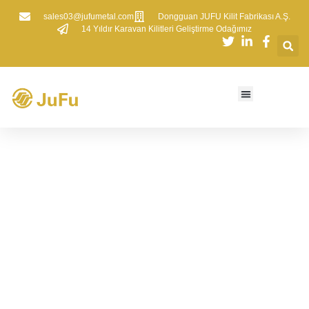
sales03@jufumetal.com
​Dongguan JUFU Kilit Fabrikası A.Ş.
​14 Yıldır Karavan Kilitleri Geliştirme Odağımız