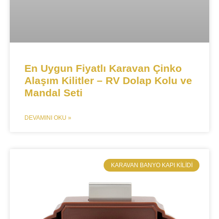
En Uygun Fiyatlı Karavan Çinko
Alaşım Kilitler – RV Dolap Kolu ve
Mandal Seti
DEVAMINI OKU »
KARAVAN BANYO KAPI KILIDI