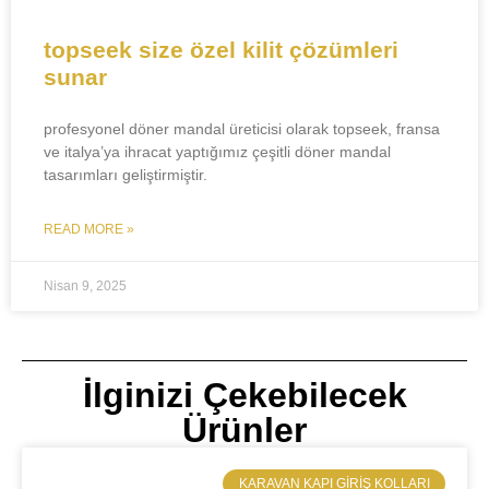
topseek size özel kilit çözümleri
sunar​​
profesyonel döner mandal üreticisi olarak topseek, fransa
ve italya’ya ihracat yaptığımız çeşitli döner mandal
tasarımları geliştirmiştir.
READ MORE »
Nisan 9, 2025
İlginizi Çekebilecek
Ürünler
​KARAVAN KAPI GIRIŞ KOLLARI