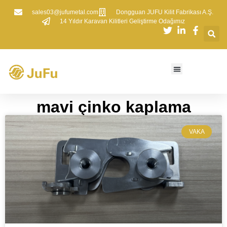
sales03@jufumetal.com
​Dongguan JUFU Kilit Fabrikası A.Ş.
​14 Yıldır Karavan Kilitleri Geliştirme Odağımız
mavi çinko kaplama
VAKA