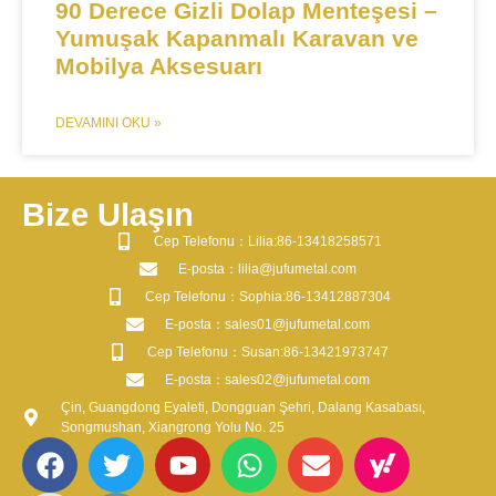
​​​​90 Derece Gizli Dolap Menteşesi –
Yumuşak Kapanmalı Karavan ve
Mobilya Aksesuarı​​
DEVAMINI OKU »
Bize Ulaşın
​Cep Telefonu：Lilia:86-13418258571
​E-posta​：lilia@jufumetal.com
​Cep Telefonu：Sophia:86-13412887304
​E-posta​：sales01@jufumetal.com
​Cep Telefonu：Susan:86-13421973747
​E-posta​：sales02@jufumetal.com
Çin, Guangdong Eyaleti, Dongguan Şehri, Dalang Kasabası,
Songmushan, Xiangrong Yolu No. 25