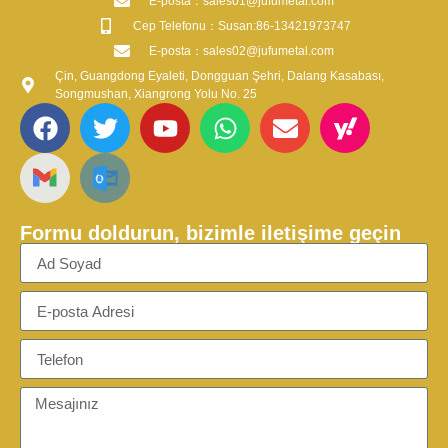
​E-posta​：sales01@jufumetal.com
​Cep Telefonu：Susan:86-13421973747
​E-posta​：sales02@jufumetal.com
Çin, Guangdong Eyaleti, Dongguan Şehri, Dalang Kasabası,
Songmushan, Xiangrong Yolu No. 25
Formu doldurun, bizimle iletişime geçin