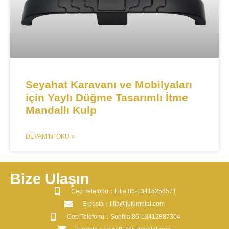
Seyahat Karavanı ve Mobilyaları
için Yaylı Düğme Tasarımlı İtme
Mandallı Kulp
DEVAMINI OKU »
Bize Ulaşın
​Cep Telefonu：Lilia:86-13418258571
​E-posta​：lilia@jufumetal.com
​Cep Telefonu：Sophia:86-13412887304