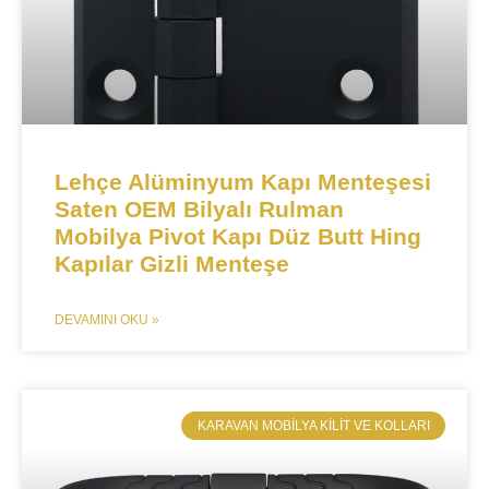
​​​​​Lehçe Alüminyum Kapı Menteşesi
Saten OEM Bilyalı Rulman
Mobilya Pivot Kapı Düz Butt Hing
Kapılar Gizli Menteşe
DEVAMINI OKU »
​KARAVAN MOBILYA KILIT VE KOLLARI