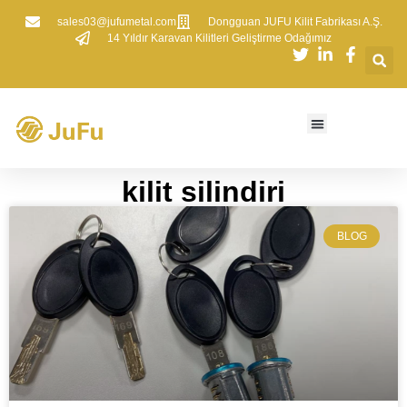
sales03@jufumetal.com
​Dongguan JUFU Kilit Fabrikası A.Ş.
​14 Yıldır Karavan Kilitleri Geliştirme Odağımız
kilit silindiri
BLOG