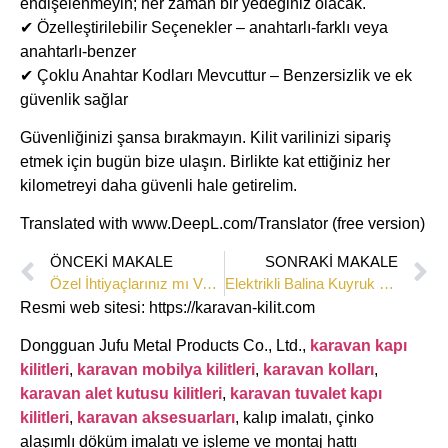
endişelenmeyin; her zaman bir yedeğiniz olacak.
✔ Özelleştirilebilir Seçenekler – anahtarlı-farklı veya
anahtarlı-benzer
✔ Çoklu Anahtar Kodları Mevcuttur – Benzersizlik ve ek
güvenlik sağlar
Güvenliğinizi şansa bırakmayın. Kilit varilinizi sipariş
etmek için bugün bize ulaşın. Birlikte kat ettiğiniz her
kilometreyi daha güvenli hale getirelim.
Translated with www.DeepL.com/Translator (free version)
ÖNCEKI MAKALE
SONRAKI MAKALE
Özel İhtiyaçlarınız mı Var? Topseek Size Özel Çözümler Sunuyor
Elektrikli Balina Kuyruk Mandalının Güncellemeleri ve İterasyonları
Resmi web sitesi: https://karavan-kilit.com
Dongguan Jufu Metal Products Co., Ltd.,
karavan kapı
kilitleri
,
karavan mobilya kilitleri
,
karavan kolları
,
karavan alet kutusu kilitleri
,
karavan tuvalet kapı
kilitleri
,
karavan aksesuarları
, kalıp imalatı, çinko
alaşımlı döküm imalatı ve işleme ve montaj hattı