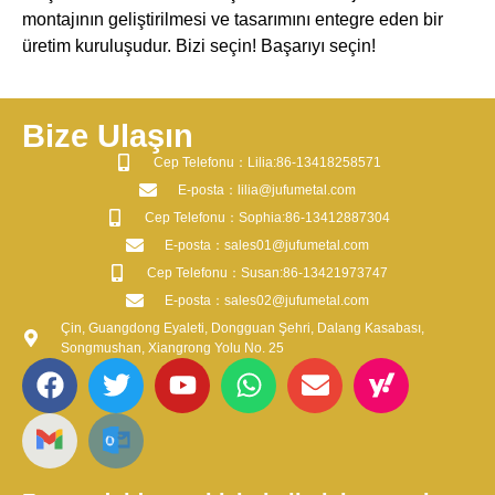
montajının geliştirilmesi ve tasarımını entegre eden bir
üretim kuruluşudur. Bizi seçin! Başarıyı seçin!
Bize Ulaşın
​Cep Telefonu：Lilia:86-13418258571
​E-posta​：lilia@jufumetal.com
​Cep Telefonu：Sophia:86-13412887304
​E-posta​：sales01@jufumetal.com
​Cep Telefonu：Susan:86-13421973747
​E-posta​：sales02@jufumetal.com
Çin, Guangdong Eyaleti, Dongguan Şehri, Dalang Kasabası,
Songmushan, Xiangrong Yolu No. 25