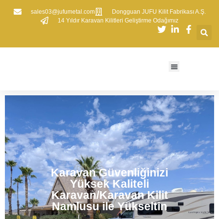
sales03@jufumetal.com
​Dongguan JUFU Kilit Fabrikası A.Ş.
​14 Yıldır Karavan Kilitleri Geliştirme Odağımız
Karavan Güvenliğinizi
Yüksek Kaliteli
Karavan/Karavan Kilit
Namlusu ile Yükseltin