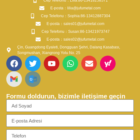
​Cep Telefonu：Lilia:86-13418258571
​E-posta​：lilia@jufumetal.com
​Cep Telefonu：Sophia:86-13412887304
​E-posta​：sales01@jufumetal.com
​Cep Telefonu：Susan:86-13421973747
​E-posta​：sales02@jufumetal.com
Çin, Guangdong Eyaleti, Dongguan Şehri, Dalang Kasabası,
Songmushan, Xiangrong Yolu No. 25
Formu doldurun, bizimle iletişime geçin