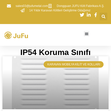
sales03@jufumetal.com
​Dongguan JUFU Kilit Fabrikası A.Ş.
​14 Yıldır Karavan Kilitleri Geliştirme Odağımız
​​IP54 Koruma Sınıfı​​
​KARAVAN MOBILYA KILIT VE KOLLARI