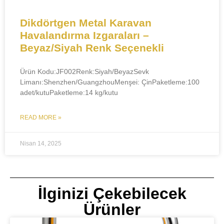
​​Dikdörtgen Metal Karavan
Havalandırma Izgaraları –
Beyaz/Siyah Renk Seçenekli​​
Ürün Kodu:JF002Renk:Siyah/BeyazSevk
Limanı:Shenzhen/Guangzhou​Menşei: ÇinPaketleme:100
adet/kutuPaketleme:14 kg/kutu
READ MORE »
Nisan 14, 2025
İlginizi Çekebilecek
Ürünler