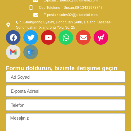
​E-posta​：sales01@jufumetal.com
​Cep Telefonu：Susan:86-13421973747
​E-posta​：sales02@jufumetal.com
Çin, Guangdong Eyaleti, Dongguan Şehri, Dalang Kasabası,
Songmushan, Xiangrong Yolu No. 25
Formu doldurun, bizimle iletişime geçin