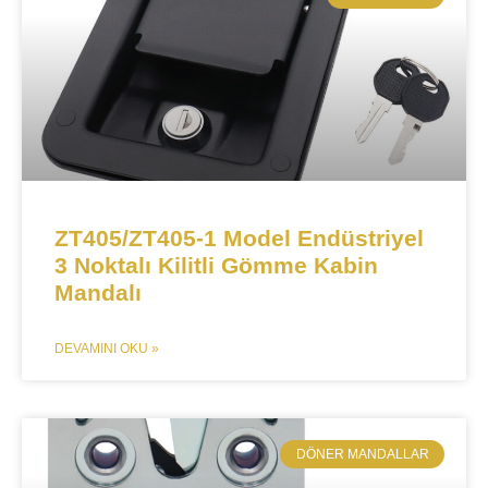
ZT405/ZT405-1 Model Endüstriyel
3 Noktalı Kilitli Gömme Kabin
Mandalı
DEVAMINI OKU »
​DÖNER MANDALLAR