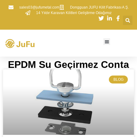
sales03@jufumetal.com
​Dongguan JUFU Kilit Fabrikası A.Ş.
​14 Yıldır Karavan Kilitleri Geliştirme Odağımız
​EPDM Su Geçirmez Conta
BLOG