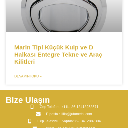
Marin Tipi Küçük Kulp ve D
Halkası Entegre Tekne ve Araç
Kilitleri​
DEVAMINI OKU »
Bize Ulaşın
​Cep Telefonu：Lilia:86-13418258571
​E-posta​：lilia@jufumetal.com
​Cep Telefonu：Sophia:86-13412887304