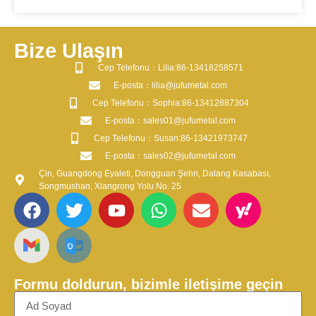
Bize Ulaşın
​Cep Telefonu：Lilia:86-13418258571
​E-posta​：lilia@jufumetal.com
​Cep Telefonu：Sophia:86-13412887304
​E-posta​：sales01@jufumetal.com
​Cep Telefonu：Susan:86-13421973747
​E-posta​：sales02@jufumetal.com
Çin, Guangdong Eyaleti, Dongguan Şehri, Dalang Kasabası,
Songmushan, Xiangrong Yolu No. 25
Formu doldurun, bizimle iletişime geçin