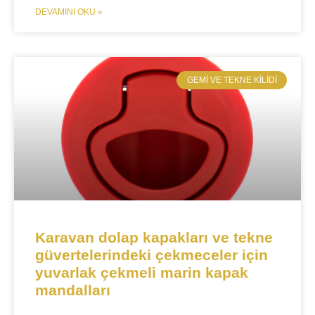
DEVAMINI OKU »
​GEMI VE TEKNE KILIDI​
Karavan dolap kapakları ve tekne
güvertelerindeki çekmeceler için
yuvarlak çekmeli marin kapak
mandalları