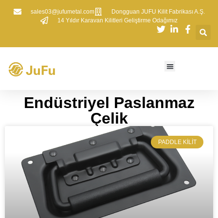
sales03@jufumetal.com
​Dongguan JUFU Kilit Fabrikası A.Ş.
​14 Yıldır Karavan Kilitleri Geliştirme Odağımız
​​Endüstriyel Paslanmaz
Çelik​​
​PADDLE KILIT