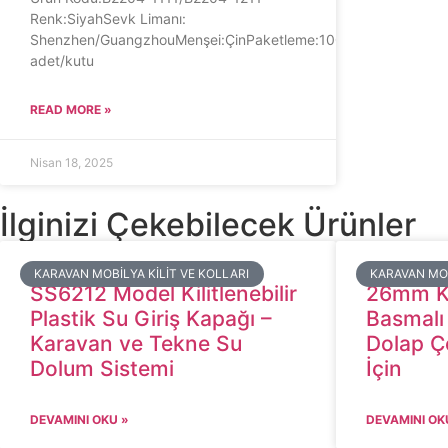
Renk:SiyahSevk Limanı:
Shenzhen/GuangzhouMenşei:ÇinPaketleme:100
adet/kutu
READ MORE »
Nisan 18, 2025
İlginizi Çekebilecek Ürünler
​KARAVAN MOBILYA KILIT VE KOLLARI
​KARAVAN MO
SS6212 Model Kilitlenebilir
26mm Ke
Plastik Su Giriş Kapağı –
Basmalı
Karavan ve Tekne Su
Dolap Ç
Dolum Sistemi
İçin
DEVAMINI OKU »
DEVAMINI OK