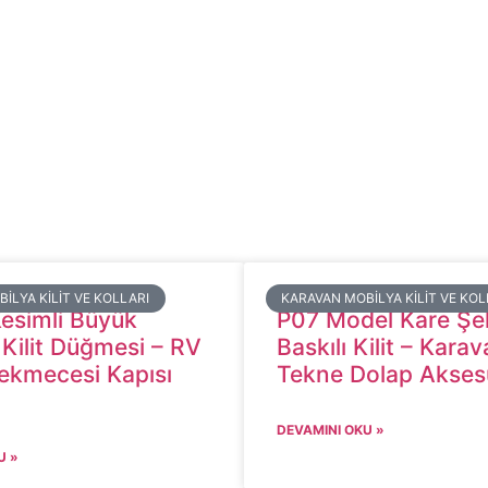
BILYA KILIT VE KOLLARI
​KARAVAN MOBILYA KILIT VE KOL
simli Büyük
P07 Model Kare Şeki
 Kilit Düğmesi – RV
Baskılı Kilit – Kara
ekmecesi Kapısı
Tekne Dolap Akses
DEVAMINI OKU »
U »