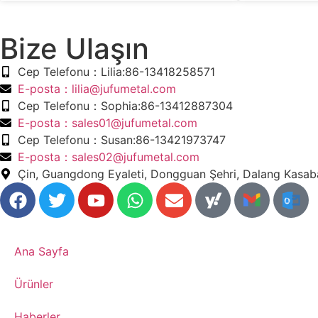
Bize Ulaşın
​Cep Telefonu：Lilia:86-13418258571
​E-posta​：lilia@jufumetal.com
​Cep Telefonu：Sophia:86-13412887304
​E-posta​：sales01@jufumetal.com
​Cep Telefonu：Susan:86-13421973747
​E-posta​：sales02@jufumetal.com
Çin, Guangdong Eyaleti, Dongguan Şehri, Dalang Kasab
Ana Sayfa
​Ürünler
​Haberler