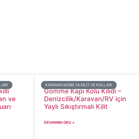
LARI
​KARAVAN MOBILYA KILIT VE KOLLARI
lli
Gömme Kapı Kolu Kilidi –
van ve
Denizcilik/Karavan/RV için
uarı
Yaylı Sıkıştırmalı Kilit
DEVAMINI OKU »