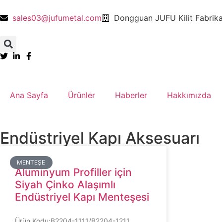
sales03@jufumetal.com
​Dongguan JUFU Kilit Fabrika
Ana Sayfa
​Ürünler
​Haberler
​Hakkımızda
​​Endüstriyel Kapı Aksesuarı​​
MENTEŞE​
​​Alüminyum Profiller için
Siyah Çinko Alaşımlı
Endüstriyel Kapı Menteşesi
​​​​Ürün Kodu:B2204-1111/B2204-1211​​