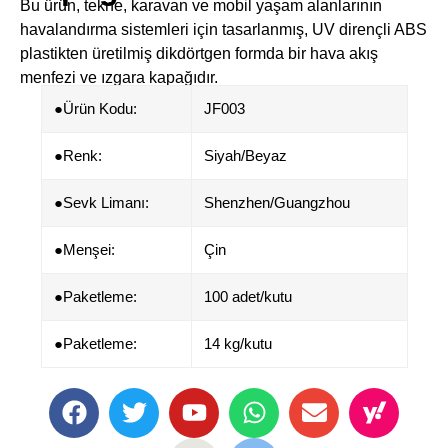
Bu ürün, ​​tekne, karavan ve mobil yaşam alanlarının
havalandırma sistemleri​​ için tasarlanmış, ​​UV dirençli ABS
plastikten​​ üretilmiş dikdörtgen formda bir hava akış
menfezi ve ızgara kapağıdır.
●Ürün Kodu:
JF003
●​​Renk:
Siyah/Beyaz
●Sevk Limanı:
Shenzhen/Guangzhou
●​Menşei:
Çin
●Paketleme:
100 adet/kutu
●Paketleme:
14 kg/kutu