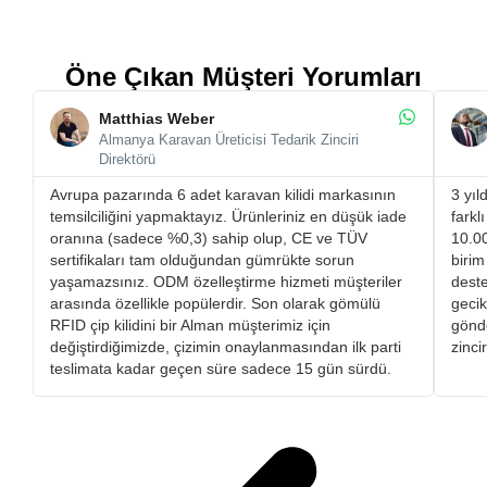
Öne Çıkan Müşteri Yorumları
Matthias Weber
Almanya Karavan Üreticisi Tedarik Zinciri
Direktörü
Avrupa pazarında 6 adet karavan kilidi markasının
3 yıl
temsilciliğini yapmaktayız. Ürünleriniz en düşük iade
farkl
oranına (sadece %0,3) sahip olup, CE ve TÜV
10.00
sertifikaları tam olduğundan gümrükte sorun
birim
yaşamazsınız. ​ODM özelleştirme hizmeti müşteriler
deste
arasında özellikle popülerdir. Son olarak gömülü
gecik
RFID çip kilidini bir Alman müşterimiz için
gönde
değiştirdiğimizde, çizimin onaylanmasından ilk parti
zinci
teslimata kadar geçen süre sadece 15 gün sürdü.