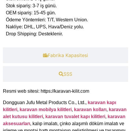
Stok sipariş: 3-7 iş günü.
OEM sipariş: 15-45 gün.
​Ödeme Yöntemleri: T/T, Western Union.
​Nakliye: DHL, UPS, Hava/Deniz yolu.
​Drop Shipping: Desteklenir.
​Fabrika Kapasitesi​
​SSS
Resmi web sitesi: https://karavan-kilit.com
Dongguan Jufu Metal Products Co., Ltd.,
karavan kapı
kilitleri
,
karavan mobilya kilitleri
,
karavan kolları
,
karavan
alet kutusu kilitleri
,
karavan tuvalet kapı kilitleri
,
karavan
aksesuarları
, kalıp imalatı, çinko alaşımlı döküm imalatı ve
işleme ve montaj hattı montajının geliştirilmesi ve tasarımını