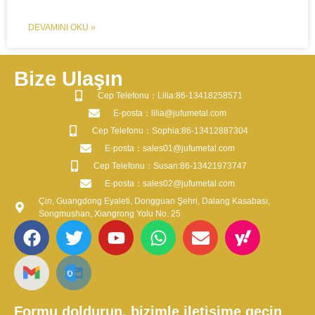
DEVAMINI OKU »
Bize Ulaşın
​Cep Telefonu：Lilia:86-13418258571
​E-posta​：lilia@jufumetal.com
​Cep Telefonu：Sophia:86-13412887304
​E-posta​：sales01@jufumetal.com
​Cep Telefonu：Susan:86-13421973747
​E-posta​：sales02@jufumetal.com
Çin, Guangdong Eyaleti, Dongguan Şehri, Dalang Kasabası,
Songmushan, Xiangrong Yolu No. 25
Formu doldurun, bizimle iletişime geçin