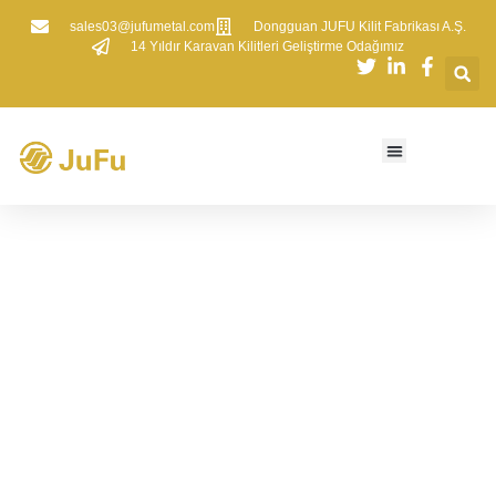
sales03@jufumetal.com
​Dongguan JUFU Kilit Fabrikası A.Ş.
​14 Yıldır Karavan Kilitleri Geliştirme Odağımız