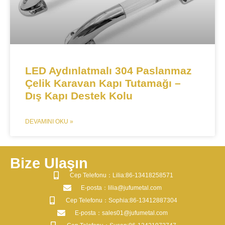
LED Aydınlatmalı 304 Paslanmaz
Çelik Karavan Kapı Tutamağı –
Dış Kapı Destek Kolu
DEVAMINI OKU »
Bize Ulaşın
​Cep Telefonu：Lilia:86-13418258571
​E-posta​：lilia@jufumetal.com
​Cep Telefonu：Sophia:86-13412887304
​E-posta​：sales01@jufumetal.com