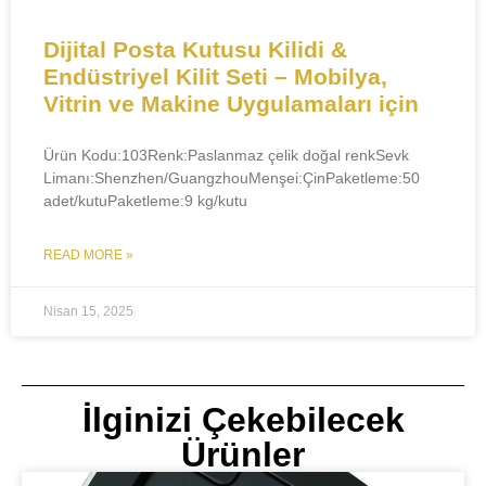
​​Dijital Posta Kutusu Kilidi &
Endüstriyel Kilit Seti – Mobilya,
Vitrin ve Makine Uygulamaları için​​
Ürün Kodu:103Renk:Paslanmaz çelik doğal renkSevk
Limanı:Shenzhen/GuangzhouMenşei:ÇinPaketleme:50
adet/kutuPaketleme:9 kg/kutu
READ MORE »
Nisan 15, 2025
İlginizi Çekebilecek
Ürünler