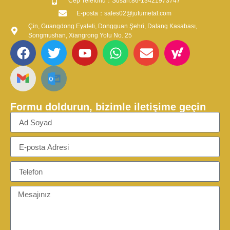
​Cep Telefonu：Susan:86-13421973747
​E-posta​：sales02@jufumetal.com
Çin, Guangdong Eyaleti, Dongguan Şehri, Dalang Kasabası,
Songmushan, Xiangrong Yolu No. 25
Formu doldurun, bizimle iletişime geçin