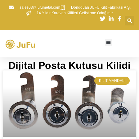
sales03@jufumetal.com
​Dongguan JUFU Kilit Fabrikası A.Ş.
​14 Yıldır Karavan Kilitleri Geliştirme Odağımız
​​Dijital Posta Kutusu Kilidi​​
KILIT MANDALI​