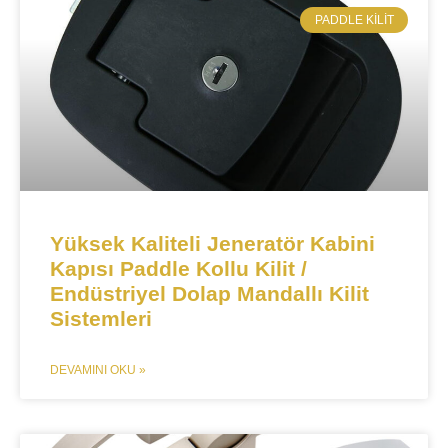
​PADDLE KILIT
​​Yüksek Kaliteli Jeneratör Kabini
Kapısı Paddle Kollu Kilit /
Endüstriyel Dolap Mandallı Kilit
Sistemleri​​
DEVAMINI OKU »