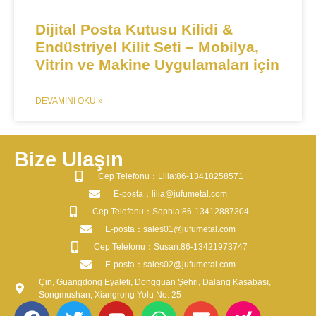
​​Dijital Posta Kutusu Kilidi &
Endüstriyel Kilit Seti – Mobilya,
Vitrin ve Makine Uygulamaları için​​
DEVAMINI OKU »
Bize Ulaşın
​Cep Telefonu：Lilia:86-13418258571
​E-posta​：lilia@jufumetal.com
​Cep Telefonu：Sophia:86-13412887304
​E-posta​：sales01@jufumetal.com
​Cep Telefonu：Susan:86-13421973747
​E-posta​：sales02@jufumetal.com
Çin, Guangdong Eyaleti, Dongguan Şehri, Dalang Kasabası,
Songmushan, Xiangrong Yolu No. 25