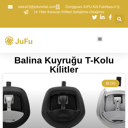
sales03@jufumetal.com
​Dongguan JUFU Kilit Fabrikası A.Ş.
​14 Yıldır Karavan Kilitleri Geliştirme Odağımız
Balina Kuyruğu T-Kolu
Kilitler
BLOG