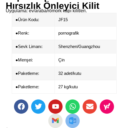
Hırsızlık Önleyici Kilit
Uygulama: ev/araba/römork kapı kilitleri.
●Ürün Kodu:
JF15
●​​Renk:
pornografik
●Sevk Limanı:
Shenzhen/Guangzhou
●​Menşei:
Çin
●Paketleme:
32 adet/kutu
●Paketleme:
27 kg/kutu