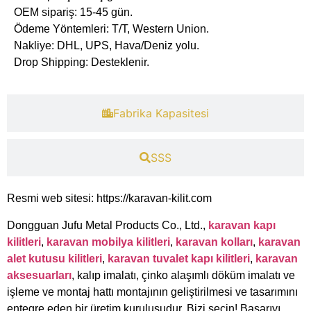
OEM sipariş: 15-45 gün.
​Ödeme Yöntemleri: T/T, Western Union.
​Nakliye: DHL, UPS, Hava/Deniz yolu.
​Drop Shipping: Desteklenir.
​Fabrika Kapasitesi​
​SSS
Resmi web sitesi: https://karavan-kilit.com
Dongguan Jufu Metal Products Co., Ltd.,
karavan kapı
kilitleri
,
karavan mobilya kilitleri
,
karavan kolları
,
karavan
alet kutusu kilitleri
,
karavan tuvalet kapı kilitleri
,
karavan
aksesuarları
, kalıp imalatı, çinko alaşımlı döküm imalatı ve
işleme ve montaj hattı montajının geliştirilmesi ve tasarımını
entegre eden bir üretim kuruluşudur. Bizi seçin! Başarıyı