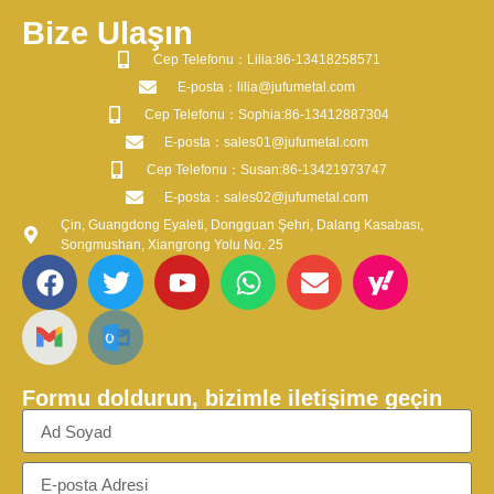
Bize Ulaşın
​Cep Telefonu：Lilia:86-13418258571
​E-posta​：lilia@jufumetal.com
​Cep Telefonu：Sophia:86-13412887304
​E-posta​：sales01@jufumetal.com
​Cep Telefonu：Susan:86-13421973747
​E-posta​：sales02@jufumetal.com
Çin, Guangdong Eyaleti, Dongguan Şehri, Dalang Kasabası,
Songmushan, Xiangrong Yolu No. 25
Formu doldurun, bizimle iletişime geçin