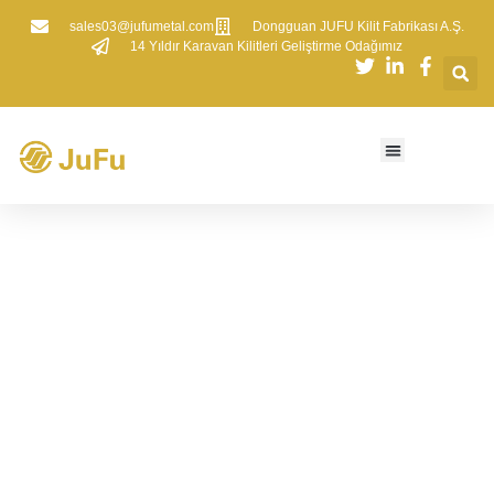
sales03@jufumetal.com
​Dongguan JUFU Kilit Fabrikası A.Ş.
​14 Yıldır Karavan Kilitleri Geliştirme Odağımız