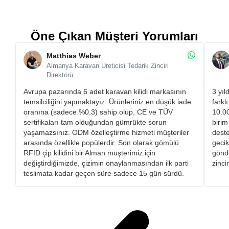
Öne Çıkan Müşteri Yorumları
Matthias Weber
Almanya Karavan Üreticisi Tedarik Zinciri
Direktörü
Avrupa pazarında 6 adet karavan kilidi markasının
3 yıl
temsilciliğini yapmaktayız. Ürünleriniz en düşük iade
farkl
oranına (sadece %0,3) sahip olup, CE ve TÜV
10.00
sertifikaları tam olduğundan gümrükte sorun
birim
yaşamazsınız. ​ODM özelleştirme hizmeti müşteriler
deste
arasında özellikle popülerdir. Son olarak gömülü
gecik
RFID çip kilidini bir Alman müşterimiz için
gönde
değiştirdiğimizde, çizimin onaylanmasından ilk parti
zinci
teslimata kadar geçen süre sadece 15 gün sürdü.