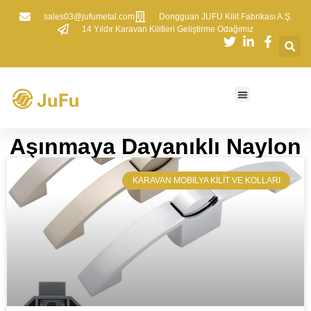
sales03@jufumetal.com
​Dongguan JUFU Kilit Fabrikası A.Ş.
​14 Yıldır Karavan Kilitleri Geliştirme Odağımız
​Aşınmaya Dayanıklı Naylon
​KARAVAN MOBILYA KILIT VE KOLLARI