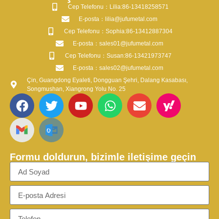
​Cep Telefonu：Lilia:86-13418258571
​E-posta​：lilia@jufumetal.com
​Cep Telefonu：Sophia:86-13412887304
​E-posta​：sales01@jufumetal.com
​Cep Telefonu：Susan:86-13421973747
​E-posta​：sales02@jufumetal.com
Çin, Guangdong Eyaleti, Dongguan Şehri, Dalang Kasabası,
Songmushan, Xiangrong Yolu No. 25
Formu doldurun, bizimle iletişime geçin