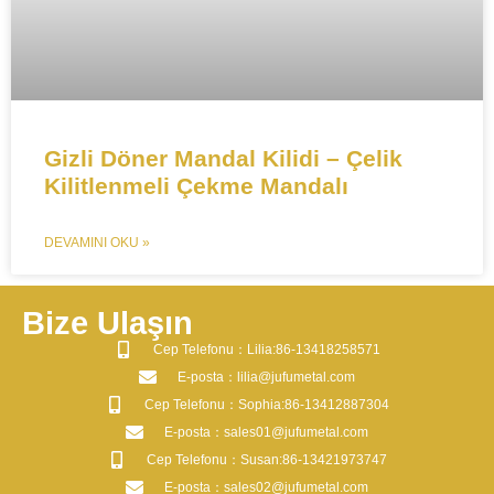
Gizli Döner Mandal Kilidi – Çelik
Kilitlenmeli Çekme Mandalı​​
DEVAMINI OKU »
Bize Ulaşın
​Cep Telefonu：Lilia:86-13418258571
​E-posta​：lilia@jufumetal.com
​Cep Telefonu：Sophia:86-13412887304
​E-posta​：sales01@jufumetal.com
​Cep Telefonu：Susan:86-13421973747
​E-posta​：sales02@jufumetal.com