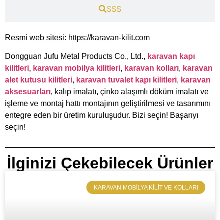
​SSS
Resmi web sitesi: https://karavan-kilit.com
Dongguan Jufu Metal Products Co., Ltd.,
karavan kapı
kilitleri
,
karavan mobilya kilitleri
,
karavan kolları
,
karavan
alet kutusu kilitleri
,
karavan tuvalet kapı kilitleri
,
karavan
aksesuarları
, kalıp imalatı, çinko alaşımlı döküm imalatı ve
işleme ve montaj hattı montajının geliştirilmesi ve tasarımını
entegre eden bir üretim kuruluşudur. Bizi seçin! Başarıyı
seçin!
İlginizi Çekebilecek Ürünler
​KARAVAN MOBILYA KILIT VE KOLLARI