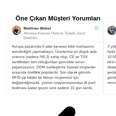
Öne Çıkan Müşteri Yorumları
Matthias Weber
Almanya Karavan Üreticisi Tedarik Zinciri
Direktörü
Avrupa pazarında 6 adet karavan kilidi markasının
3 yıl
temsilciliğini yapmaktayız. Ürünleriniz en düşük iade
farkl
oranına (sadece %0,3) sahip olup, CE ve TÜV
10.00
sertifikaları tam olduğundan gümrükte sorun
birim
yaşamazsınız. ​ODM özelleştirme hizmeti müşteriler
deste
arasında özellikle popülerdir. Son olarak gömülü
gecik
RFID çip kilidini bir Alman müşterimiz için
gönde
değiştirdiğimizde, çizimin onaylanmasından ilk parti
zinci
teslimata kadar geçen süre sadece 15 gün sürdü.