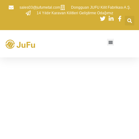
sales03@jufumetal.com
​Dongguan JUFU Kilit Fabrikası A.Ş.
​14 Yıldır Karavan Kilitleri Geliştirme Odağımız