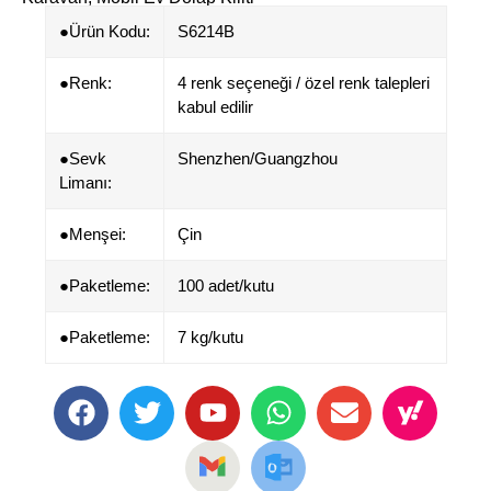
●Ürün Kodu:
S6214B
●​​Renk:
4 renk seçeneği / özel renk talepleri
kabul edilir
●Sevk
Shenzhen/Guangzhou
Limanı:
●​Menşei:
Çin
●Paketleme:
100 adet/kutu
●Paketleme:
7 kg/kutu