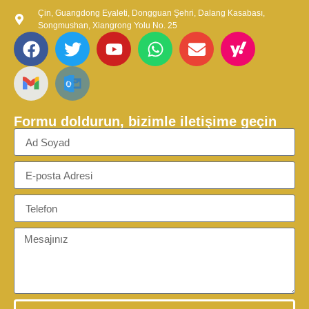
Çin, Guangdong Eyaleti, Dongguan Şehri, Dalang Kasabası,
Songmushan, Xiangrong Yolu No. 25
Formu doldurun, bizimle iletişime geçin