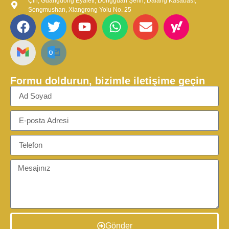
Çin, Guangdong Eyaleti, Dongguan Şehri, Dalang Kasabası,
Songmushan, Xiangrong Yolu No. 25
Formu doldurun, bizimle iletişime geçin
Gönder