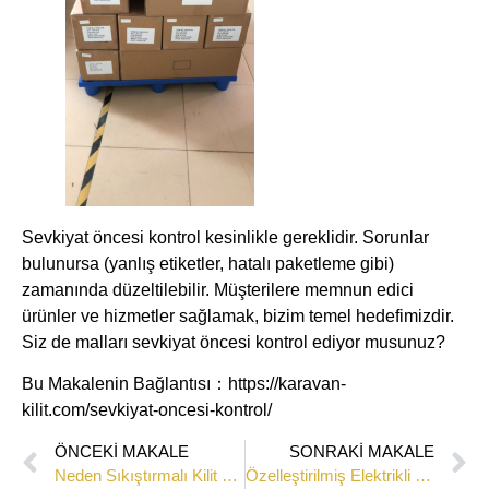
Sevkiyat öncesi kontrol kesinlikle gereklidir. Sorunlar
bulunursa (yanlış etiketler, hatalı paketleme gibi)
zamanında düzeltilebilir. Müşterilere memnun edici
ürünler ve hizmetler sağlamak, bizim temel hedefimizdir.
Siz de malları sevkiyat öncesi kontrol ediyor musunuz?
Bu Makalenin Bağlantısı：https://karavan-
kilit.com/sevkiyat-oncesi-kontrol/
ÖNCEKI MAKALE
SONRAKI MAKALE
Neden Sıkıştırmalı Kilit Model 2970-BK’mızı Seçmelisiniz?
Özelleştirilmiş Elektrikli Balina Kuyruğu Kilitleri Sevkiyata Hazır