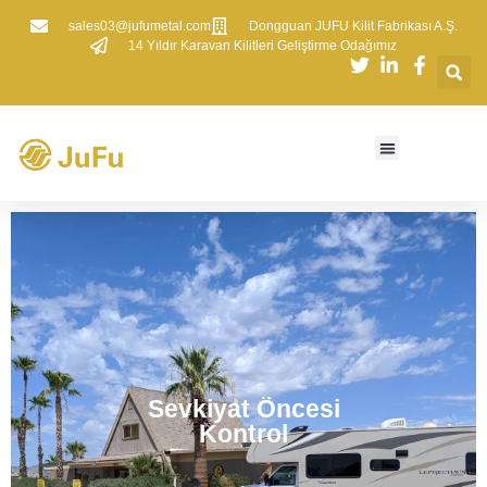
sales03@jufumetal.com
​Dongguan JUFU Kilit Fabrikası A.Ş.
​14 Yıldır Karavan Kilitleri Geliştirme Odağımız
Sevkiyat Öncesi
Kontrol