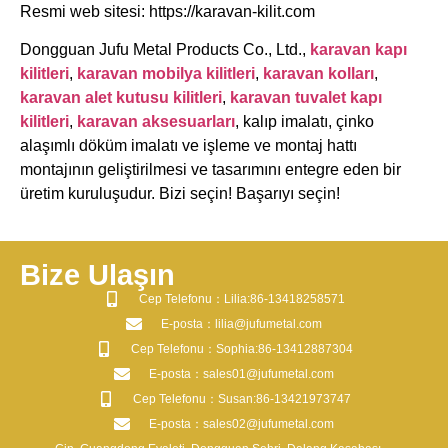
Resmi web sitesi: https://karavan-kilit.com
Dongguan Jufu Metal Products Co., Ltd.,
karavan kapı
kilitleri
,
karavan mobilya kilitleri
,
karavan kolları
,
karavan alet kutusu kilitleri
,
karavan tuvalet kapı
kilitleri
,
karavan aksesuarları
, kalıp imalatı, çinko
alaşımlı döküm imalatı ve işleme ve montaj hattı
montajının geliştirilmesi ve tasarımını entegre eden bir
üretim kuruluşudur. Bizi seçin! Başarıyı seçin!
Bize Ulaşın
​Cep Telefonu：Lilia:86-13418258571
​E-posta​：lilia@jufumetal.com
​Cep Telefonu：Sophia:86-13412887304
​E-posta​：sales01@jufumetal.com
​Cep Telefonu：Susan:86-13421973747
​E-posta​：sales02@jufumetal.com