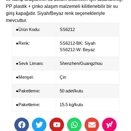
PP plastik + çinko alaşım malzemeli kilitlenebilir bir su
giriş kapağıdır. ​Siyah/Beyaz renk seçenekleriyle
mevcuttur.
●Ürün Kodu:
SS6212
●​​Renk:
SS6212-BK: Siyah
SS6212-W: Beyaz
●Sevk Limanı:
Shenzhen/Guangzhou
●​Menşei:
Çin
●Paketleme:
50 adet/kutu
●Paketleme:
15.5 kg/kutu