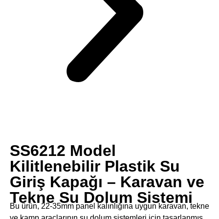
SS6212 Model
Kilitlenebilir Plastik Su
Giriş Kapağı – Karavan ve
Tekne Su Dolum Sistemi
Bu ürün, ​22-35mm panel kalınlığına uygun karavan, tekne
ve kamp araçlarının su dolum sistemleri için tasarlanmış, ​