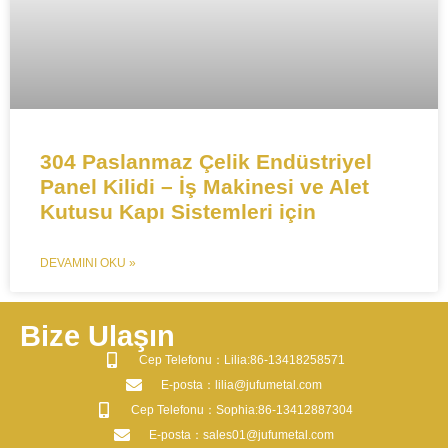
​​304 Paslanmaz Çelik Endüstriyel
Panel Kilidi – İş Makinesi ve Alet
Kutusu Kapı Sistemleri için​
DEVAMINI OKU »
Bize Ulaşın
​Cep Telefonu：Lilia:86-13418258571
​E-posta​：lilia@jufumetal.com
​Cep Telefonu：Sophia:86-13412887304
​E-posta​：sales01@jufumetal.com