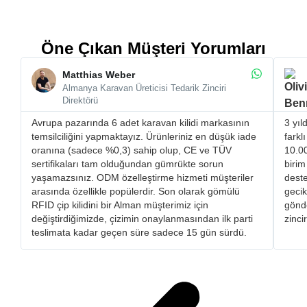
Öne Çıkan Müşteri Yorumları
Matthias Weber
Almanya Karavan Üreticisi Tedarik Zinciri
Direktörü
Avrupa pazarında 6 adet karavan kilidi markasının
3 yıl
temsilciliğini yapmaktayız. Ürünleriniz en düşük iade
farkl
oranına (sadece %0,3) sahip olup, CE ve TÜV
10.00
sertifikaları tam olduğundan gümrükte sorun
birim
yaşamazsınız. ​ODM özelleştirme hizmeti müşteriler
deste
arasında özellikle popülerdir. Son olarak gömülü
gecik
RFID çip kilidini bir Alman müşterimiz için
gönde
değiştirdiğimizde, çizimin onaylanmasından ilk parti
zinci
teslimata kadar geçen süre sadece 15 gün sürdü.