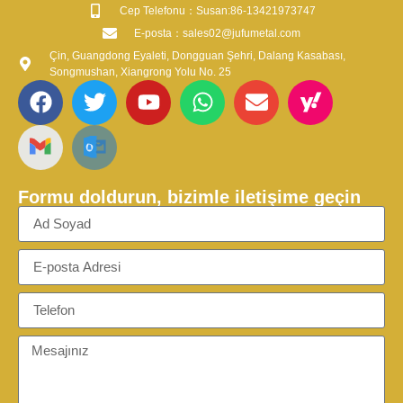
​Cep Telefonu：Susan:86-13421973747
​E-posta​：sales02@jufumetal.com
Çin, Guangdong Eyaleti, Dongguan Şehri, Dalang Kasabası,
Songmushan, Xiangrong Yolu No. 25
Formu doldurun, bizimle iletişime geçin