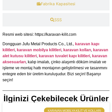
​Fabrika Kapasitesi​
​SSS
Resmi web sitesi: https://karavan-kilit.com
Dongguan Jufu Metal Products Co., Ltd.,
karavan kapı
kilitleri
,
karavan mobilya kilitleri
,
karavan kolları
,
karavan
alet kutusu kilitleri
,
karavan tuvalet kapı kilitleri
,
karavan
aksesuarları
, kalıp imalatı, çinko alaşımlı döküm imalatı ve
işleme ve montaj hattı montajının geliştirilmesi ve tasarımını
entegre eden bir üretim kuruluşudur. Bizi seçin! Başarıyı
seçin!
İlginizi Çekebilecek Ürünler
​KARAVAN MOBILYA KILIT VE KOLLARI