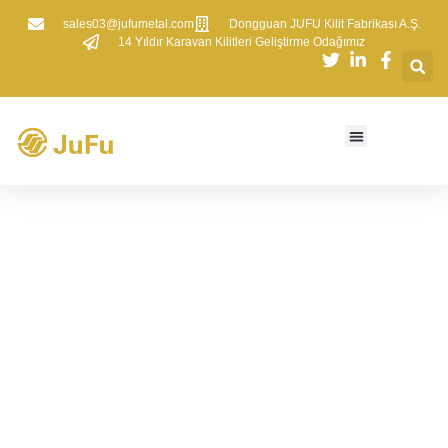
sales03@jufumetal.com
​Dongguan JUFU Kilit Fabrikası A.Ş.
​14 Yıldır Karavan Kilitleri Geliştirme Odağımız