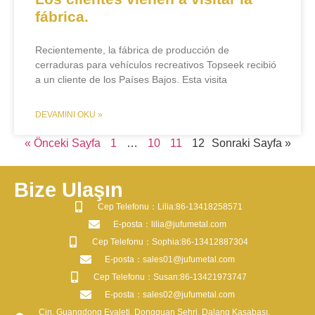
fábrica.
Recientemente, la fábrica de producción de
cerraduras para vehículos recreativos Topseek recibió
a un cliente de los Países Bajos. Esta visita
DEVAMINI OKU »
« Önceki Sayfa
1
…
10
11
12
​Sonraki Sayfa »
Bize Ulaşın
​Cep Telefonu：Lilia:86-13418258571
​E-posta​：lilia@jufumetal.com
​Cep Telefonu：Sophia:86-13412887304
​E-posta​：sales01@jufumetal.com
​Cep Telefonu：Susan:86-13421973747
​E-posta​：sales02@jufumetal.com
Çin, Guangdong Eyaleti, Dongguan Şehri, Dalang Kasabası,