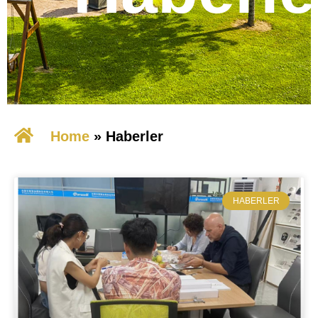
Home
»
​Haberler
​HABERLER