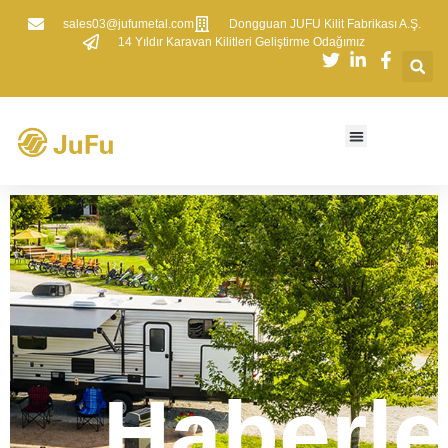
sales03@jufumetal.com
​Dongguan JUFU Kilit Fabrikası A.Ş.
​14 Yıldır Karavan Kilitleri Geliştirme Odağımız
Haberle