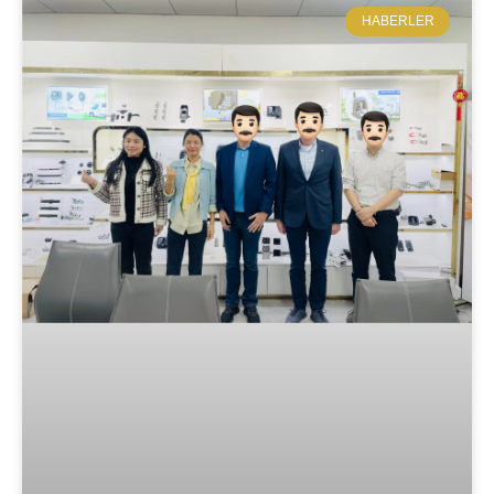
​HABERLER