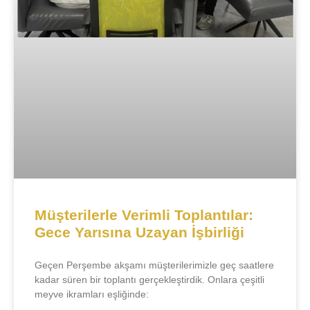
Müşterilerle Verimli Toplantılar:
Gece Yarısına Uzayan İşbirliği
Geçen Perşembe akşamı müşterilerimizle geç saatlere
kadar süren bir toplantı gerçekleştirdik. Onlara çeşitli
meyve ikramları eşliğinde: