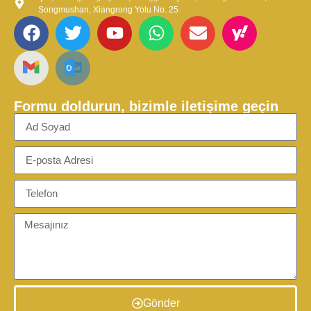
Songmushan, Xiangrong Yolu No. 25
Formu doldurun, bizimle iletişime geçin
Gönder