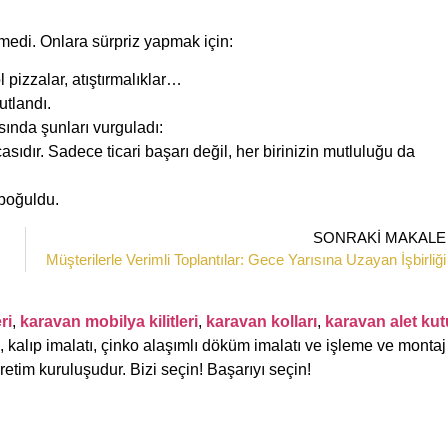
lmedi. Onlara sürpriz yapmak için:
l pizzalar, atıştırmalıklar…
utlandı.
ında şunları vurguladı:
asıdır. Sadece ticari başarı değil, her birinizin mutluluğu da
 boğuldu.
SONRAKI MAKALE
Müşterilerle Verimli Toplantılar: Gece Yarısına Uzayan İşbirliği
ri
,
karavan mobilya kilitleri
,
karavan kolları
,
karavan alet ku
, kalıp imalatı, çinko alaşımlı döküm imalatı ve işleme ve montaj
üretim kuruluşudur. Bizi seçin! Başarıyı seçin!