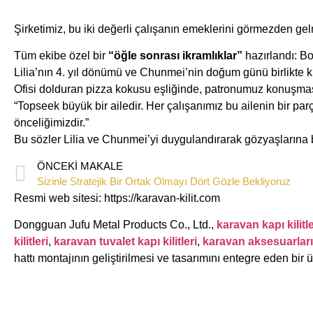
Şirketimiz, bu iki değerli çalışanın emeklerini görmezden ge
Tüm ekibe özel bir ​
“öğle sonrası ikramlıklar”
hazırlandı: Bo
Lilia’nın ​4. yıl dönümü ve Chunmei’nin ​doğum günü birlikte k
Ofisi dolduran pizza kokusu eşliğinde, patronumuz konuşmas
“Topseek büyük bir ailedir. Her çalışanımız bu ailenin bir parç
önceliğimizdir.”
Bu sözler Lilia ve Chunmei’yi duygulandırarak gözyaşlarına
ÖNCEKI MAKALE
Sizinle Stratejik Bir Ortak Olmayı Dört Gözle Bekliyoruz
Resmi web sitesi: https://karavan-kilit.com
Dongguan Jufu Metal Products Co., Ltd.,
karavan kapı kilitle
kilitleri
,
karavan tuvalet kapı kilitleri
,
karavan aksesuarları
hattı montajının geliştirilmesi ve tasarımını entegre eden bir 