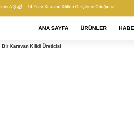
kası A.Ş.
​14 Yıldır Karavan Kilitleri Geliştirme Odağımız
ANA SAYFA
​ÜRÜNLER
​HAB
ir Karavan Kilidi Üreticisi