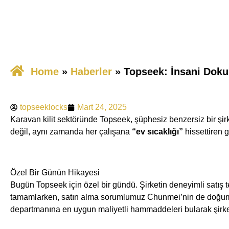
Home
»
​Haberler
»
Topseek: İnsani Dokun
topseeklocks
Mart 24, 2025
Karavan kilit sektöründe Topseek, şüphesiz benzersiz bir şirket
değil, aynı zamanda her çalışana ​
“ev sıcaklığı”
hissettiren g
Özel Bir Günün Hikayesi
Bugün Topseek için özel bir gündü. Şirketin deneyimli satış te
tamamlarken, satın alma sorumlumuz Chunmei’nin de doğum 
departmanına en uygun maliyetli hammaddeleri bularak şirke