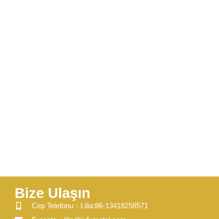
Bize Ulaşın
​Cep Telefonu：Lilia:86-13418258571