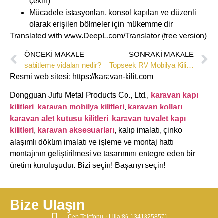
çekin)
Mücadele istasyonları, konsol kapıları ve düzenli
olarak erişilen bölmeler için mükemmeldir
Translated with www.DeepL.com/Translator (free version)
ÖNCEKI MAKALE
SONRAKI MAKALE
​​sabitleme vidaları nedir?​​
Topseek RV Mobilya Kilitleri Çeşitli Renk ve Stillerde Mevcuttur
Resmi web sitesi: https://karavan-kilit.com
Dongguan Jufu Metal Products Co., Ltd.,
karavan kapı
kilitleri
,
karavan mobilya kilitleri
,
karavan kolları
,
karavan alet kutusu kilitleri
,
karavan tuvalet kapı
kilitleri
,
karavan aksesuarları
, kalıp imalatı, çinko
alaşımlı döküm imalatı ve işleme ve montaj hattı
montajının geliştirilmesi ve tasarımını entegre eden bir
üretim kuruluşudur. Bizi seçin! Başarıyı seçin!
Bize Ulaşın
​Cep Telefonu：Lilia:86-13418258571