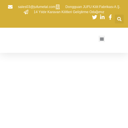
sales03@jufumetal.com
​Dongguan JUFU Kilit Fabrikası A.Ş.
​14 Yıldır Karavan Kilitleri Geliştirme Odağımız
Gömme Mandallar
Nedir?