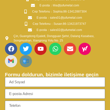
​E-posta​：lilia@jufumetal.com
​Cep Telefonu：Sophia:86-13412887304
​E-posta​：sales01@jufumetal.com
​Cep Telefonu：Susan:86-13421973747
​E-posta​：sales02@jufumetal.com
Çin, Guangdong Eyaleti, Dongguan Şehri, Dalang Kasabası,
Songmushan, Xiangrong Yolu No. 25
Formu doldurun, bizimle iletişime geçin