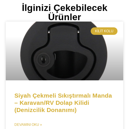
İlginizi Çekebilecek
Ürünler
​KILIT KOLU
Siyah Çekmeli Sıkıştırmalı Manda
– Karavan/RV Dolap Kilidi
(Denizcilik Donanımı)
DEVAMINI OKU »