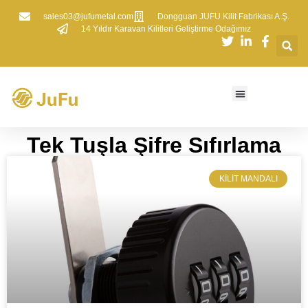
sales03@jufumetal.com
​Dongguan JUFU Kilit Fabrikası A.Ş.
​14 Yıldır Karavan Kilitleri Geliştirme Odağımız
Tek Tuşla Şifre Sıfırlama
KILIT MANDALI​