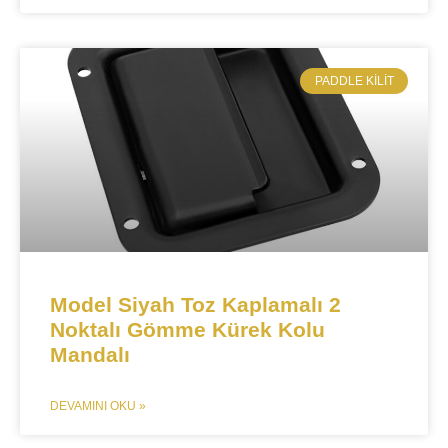
​PADDLE KILIT
Model Siyah Toz Kaplamalı 2
Noktalı Gömme Kürek Kolu
Mandalı
DEVAMINI OKU »