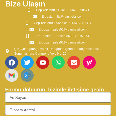
Bize Ulaşın
​Cep Telefonu：Lilia:86-13418258571
​E-posta​：lilia@jufumetal.com
​Cep Telefonu：Sophia:86-13412887304
​E-posta​：sales01@jufumetal.com
​Cep Telefonu：Susan:86-13421973747
​E-posta​：sales02@jufumetal.com
Çin, Guangdong Eyaleti, Dongguan Şehri, Dalang Kasabası,
Songmushan, Xiangrong Yolu No. 25
Formu doldurun, bizimle iletişime geçin