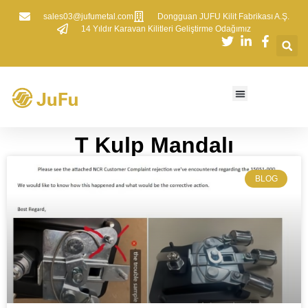
sales03@jufumetal.com
​Dongguan JUFU Kilit Fabrikası A.Ş.
​14 Yıldır Karavan Kilitleri Geliştirme Odağımız
T Kulp Mandalı
BLOG