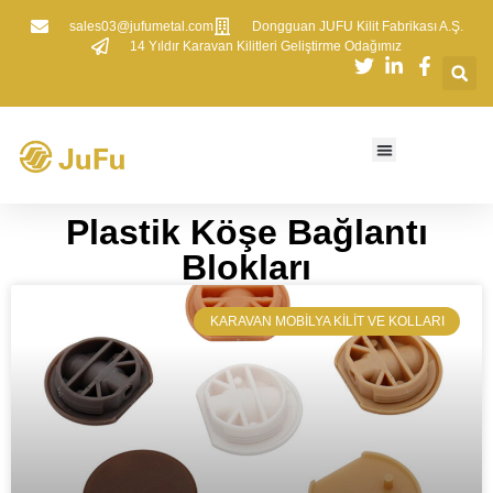
sales03@jufumetal.com
​Dongguan JUFU Kilit Fabrikası A.Ş.
​14 Yıldır Karavan Kilitleri Geliştirme Odağımız
​Plastik Köşe Bağlantı
Blokları
​KARAVAN MOBILYA KILIT VE KOLLARI