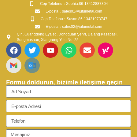
​Cep Telefonu：Sophia:86-13412887304
​E-posta​：sales01@jufumetal.com
​Cep Telefonu：Susan:86-13421973747
​E-posta​：sales02@jufumetal.com
Çin, Guangdong Eyaleti, Dongguan Şehri, Dalang Kasabası,
Songmushan, Xiangrong Yolu No. 25
Formu doldurun, bizimle iletişime geçin