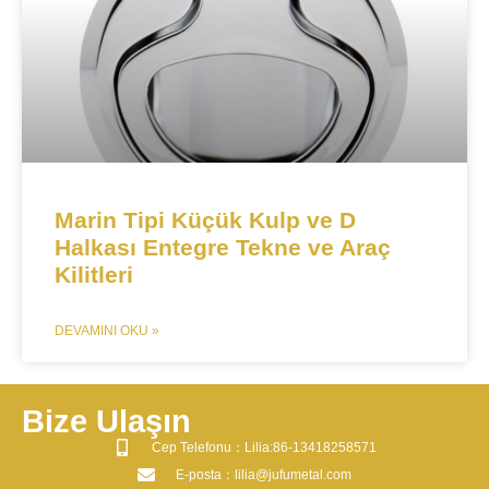
Marin Tipi Küçük Kulp ve D
Halkası Entegre Tekne ve Araç
Kilitleri​
DEVAMINI OKU »
Bize Ulaşın
​Cep Telefonu：Lilia:86-13418258571
​E-posta​：lilia@jufumetal.com