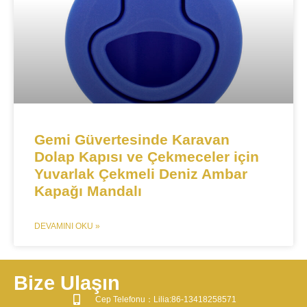
Gemi Güvertesinde Karavan
Dolap Kapısı ve Çekmeceler için
Yuvarlak Çekmeli Deniz Ambar
Kapağı Mandalı​​
DEVAMINI OKU »
Bize Ulaşın
​Cep Telefonu：Lilia:86-13418258571