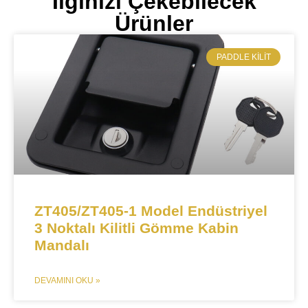
İlginizi Çekebilecek
Ürünler
​PADDLE KILIT
ZT405/ZT405-1 Model Endüstriyel
3 Noktalı Kilitli Gömme Kabin
Mandalı
DEVAMINI OKU »