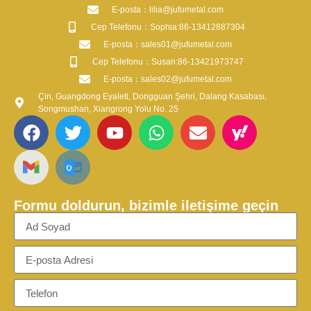
​E-posta​：lilia@jufumetal.com
​Cep Telefonu：Sophia:86-13412887304
​E-posta​：sales01@jufumetal.com
​Cep Telefonu：Susan:86-13421973747
​E-posta​：sales02@jufumetal.com
Çin, Guangdong Eyaleti, Dongguan Şehri, Dalang Kasabası,
Songmushan, Xiangrong Yolu No. 25
Formu doldurun, bizimle iletişime geçin