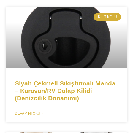
​KILIT KOLU
Siyah Çekmeli Sıkıştırmalı Manda
– Karavan/RV Dolap Kilidi
(Denizcilik Donanımı)
DEVAMINI OKU »