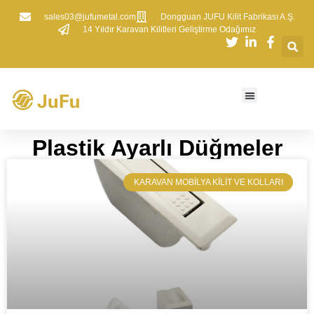
sales03@jufumetal.com
​Dongguan JUFU Kilit Fabrikası A.Ş.
​14 Yıldır Karavan Kilitleri Geliştirme Odağımız
​​Plastik Ayarlı Düğmeler​​
​KARAVAN MOBILYA KILIT VE KOLLARI