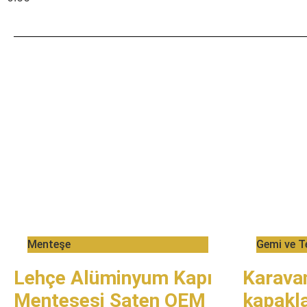
Menteşe​
​Gemi ve Te
​​​​​Lehçe Alüminyum Kapı
Karava
Menteşesi Saten OEM
kapakla