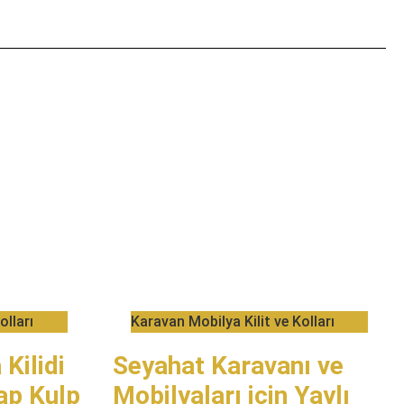
olları
​Karavan Mobilya Kilit ve Kolları
 Kilidi
Seyahat Karavanı ve
ap Kulp
Mobilyaları için Yaylı