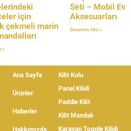
lerindeki
Seti – Mobil Ev
ler için
Aksesuarları​​
k çekmeli marin
Devamını Oku »
mandalları
 »
Ana Sayfa
​Kilit Kolu
​Panel Kilidi
​Ürünler
​Paddle Kilit
​Haberler
Kilit Mandalı​
Karavan Toggle Kilidi​
​Hakkımızda