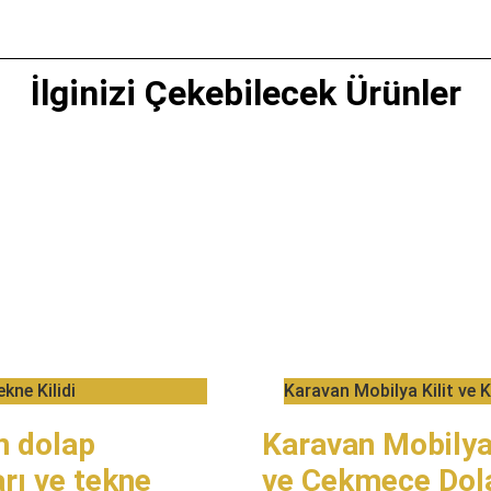
İlginizi Çekebilecek Ürünler
kne Kilidi​
​Karavan Mobilya Kilit ve K
n dolap
​​Karavan Mobilya
rı ve tekne
ve Çekmece Dol