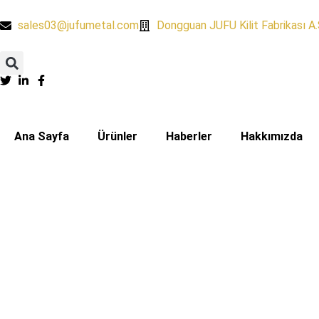
sales03@jufumetal.com
​Dongguan JUFU Kilit Fabrikası A.
Ana Sayfa
​Ürünler
​Haberler
​Hakkımızda