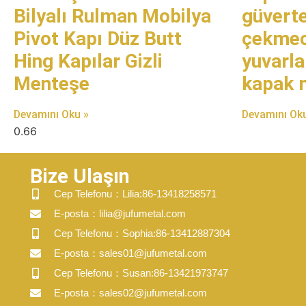
Bilyalı Rulman Mobilya
güverte
Pivot Kapı Düz Butt
çekmece
Hing Kapılar Gizli
yuvarla
Menteşe
kapak 
Devamını Oku »
Devamını Oku
Bize Ulaşın
​Cep Telefonu：Lilia:86-13418258571
​E-posta​：lilia@jufumetal.com
​Cep Telefonu：Sophia:86-13412887304
​E-posta​：sales01@jufumetal.com
​Cep Telefonu：Susan:86-13421973747
​E-posta​：sales02@jufumetal.com