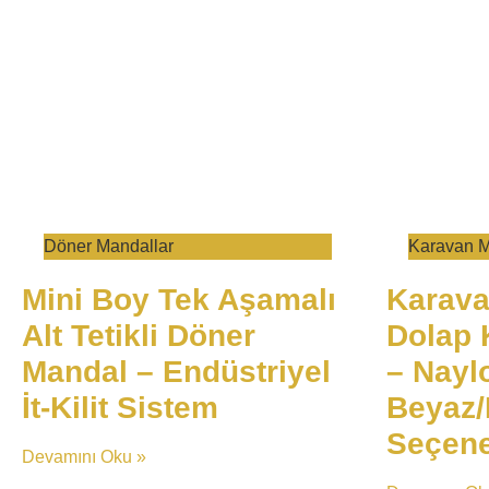
​Döner Mandallar
​Karavan Mo
Mini Boy Tek Aşamalı
Karava
Alt Tetikli Döner
Dolap 
Mandal – Endüstriyel
– Nayl
İt-Kilit Sistem​​
Beyaz
Seçene
Devamını Oku »