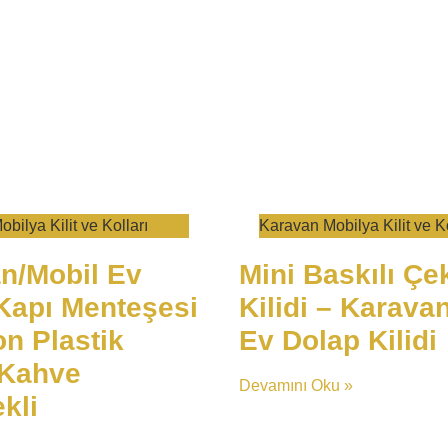
bilya Kilit ve Kolları
​Karavan Mobilya Kilit ve Ko
n/Mobil Ev
Mini Baskılı Ç
Kapı Menteşesi
Kilidi – Karava
on Plastik
Ev Dolap Kilidi
/Kahve
Devamını Oku »
kli