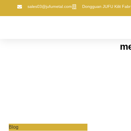
sales03@jufumetal.com
​Dongguan JUFU Kilit Fabri
me
Blog