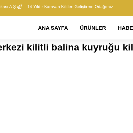
kası A.Ş.
​14 Yıldır Karavan Kilitleri Geliştirme Odağımız
ANA SAYFA
​ÜRÜNLER
​HAB
rkezi kilitli balina kuyruğu kil