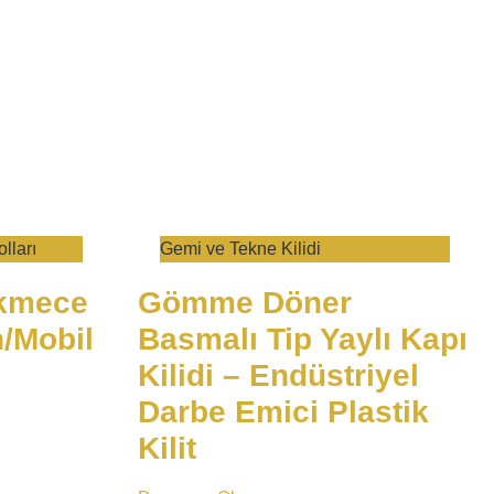
lları
​Gemi ve Tekne Kilidi​
ekmece
Gömme Döner
n/Mobil
Basmalı Tip Yaylı Kapı
Kilidi – Endüstriyel
Darbe Emici Plastik
Kilit