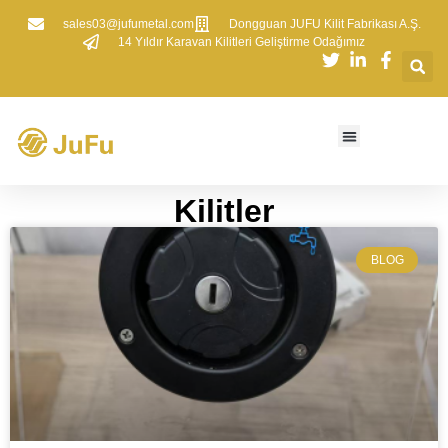
sales03@jufumetal.com
​Dongguan JUFU Kilit Fabrikası A.Ş.
​14 Yıldır Karavan Kilitleri Geliştirme Odağımız
Kilitler
BLOG