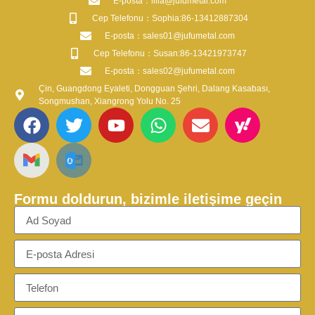
​E-posta​：lilia@jufumetal.com
​Cep Telefonu：Sophia:86-13412887304
​E-posta​：sales01@jufumetal.com
​Cep Telefonu：Susan:86-13421973747
​E-posta​：sales02@jufumetal.com
Çin, Guangdong Eyaleti, Dongguan Şehri, Dalang Kasabası,
Songmushan, Xiangrong Yolu No. 25
Formu doldurun, bizimle iletişime geçin