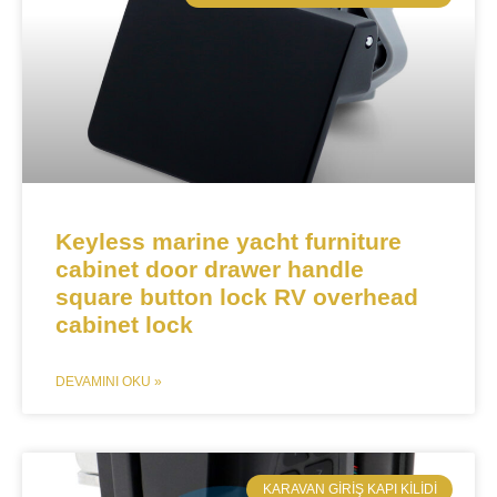
Keyless marine yacht furniture
cabinet door drawer handle
square button lock RV overhead
cabinet lock
DEVAMINI OKU »
KARAVAN GIRIŞ KAPI KILIDI