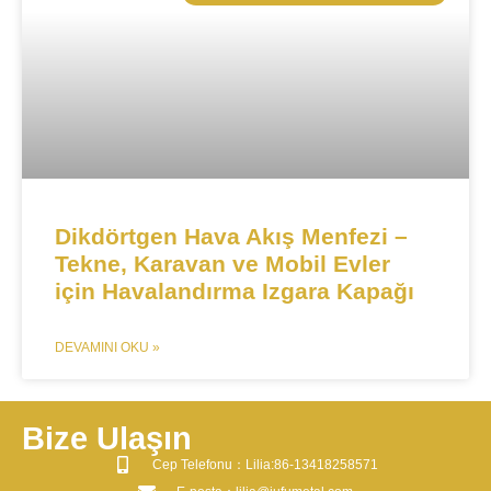
​​Dikdörtgen Hava Akış Menfezi –
Tekne, Karavan ve Mobil Evler
için Havalandırma Izgara Kapağı​​
DEVAMINI OKU »
Bize Ulaşın
​Cep Telefonu：Lilia:86-13418258571