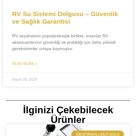
RV Su Sistemi Dolgusu – Güvenlik
ve Sağlık Garantisi
RV seyahatinin popülaritesiyle birlikte, insanlar RV
aksesuarlarının güvenliği ve pratikliği için daha yüksek
gereksinimler ortaya koymuştur.
READ MORE »
Mayıs 26, 2025
İlginizi Çekebilecek
Ürünler
SIKIŞTIRMALI KILIT KOLU​