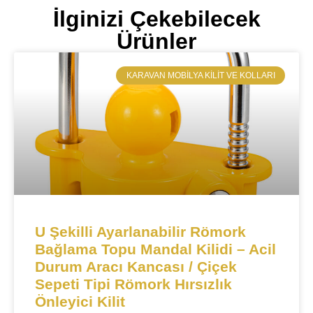
İlginizi Çekebilecek
Ürünler
​KARAVAN MOBILYA KILIT VE KOLLARI
U Şekilli Ayarlanabilir Römork
Bağlama Topu Mandal Kilidi – Acil
Durum Aracı Kancası / Çiçek
Sepeti Tipi Römork Hırsızlık
Önleyici Kilit