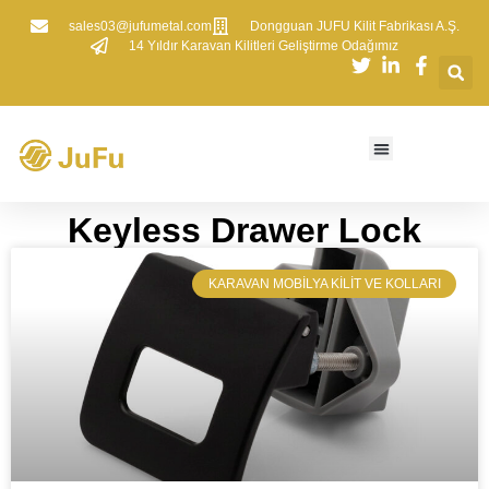
sales03@jufumetal.com
​Dongguan JUFU Kilit Fabrikası A.Ş.
​14 Yıldır Karavan Kilitleri Geliştirme Odağımız
Keyless Drawer Lock
​KARAVAN MOBILYA KILIT VE KOLLARI