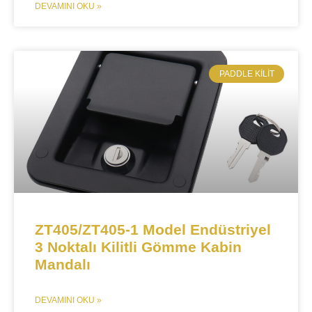
DEVAMINI OKU »
​PADDLE KILIT
ZT405/ZT405-1 Model Endüstriyel
3 Noktalı Kilitli Gömme Kabin
Mandalı
DEVAMINI OKU »