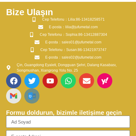
Bize Ulaşın
​Cep Telefonu：Lilia:86-13418258571
​E-posta​：lilia@jufumetal.com
​Cep Telefonu：Sophia:86-13412887304
​E-posta​：sales01@jufumetal.com
​Cep Telefonu：Susan:86-13421973747
​E-posta​：sales02@jufumetal.com
Çin, Guangdong Eyaleti, Dongguan Şehri, Dalang Kasabası,
Songmushan, Xiangrong Yolu No. 25
Formu doldurun, bizimle iletişime geçin