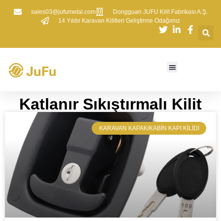
sales03@jufumetal.com
​Dongguan JUFU Kilit Fabrikası A.Ş.
​14 Yıldır Karavan Kilitleri Geliştirme Odağımız
Katlanır Sıkıştırmalı Kilit
​KARAVAN KAPAK/KABIN KAPI KILIDI