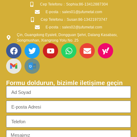
​Cep Telefonu：Sophia:86-13412887304
​E-posta​：sales01@jufumetal.com
​Cep Telefonu：Susan:86-13421973747
​E-posta​：sales02@jufumetal.com
Çin, Guangdong Eyaleti, Dongguan Şehri, Dalang Kasabası,
Songmushan, Xiangrong Yolu No. 25
Formu doldurun, bizimle iletişime geçin