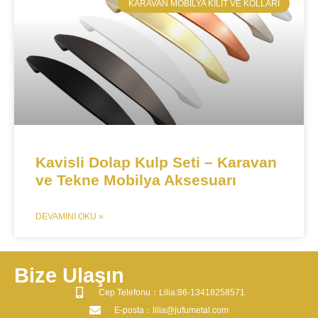
​KARAVAN MOBILYA KILIT VE KOLLARI
Kavisli Dolap Kulp Seti – Karavan
ve Tekne Mobilya Aksesuarı
DEVAMINI OKU »
Bize Ulaşın
​Cep Telefonu：Lilia:86-13418258571
​E-posta​：lilia@jufumetal.com