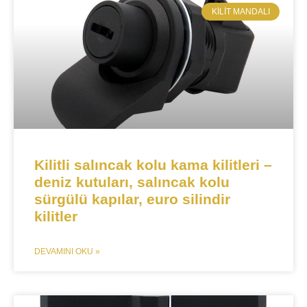
KILIT MANDALI​
Kilitli salıncak kolu kama kilitleri –
deniz kutuları, salıncak kolu
sürgülü kapılar, euro silindir
kilitler
DEVAMINI OKU »