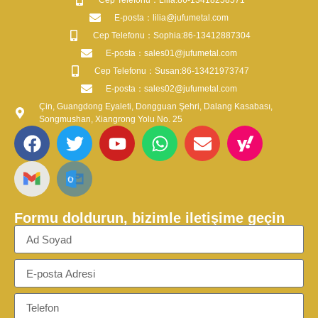
​Cep Telefonu：Lilia:86-13418258571
​E-posta​：lilia@jufumetal.com
​Cep Telefonu：Sophia:86-13412887304
​E-posta​：sales01@jufumetal.com
​Cep Telefonu：Susan:86-13421973747
​E-posta​：sales02@jufumetal.com
Çin, Guangdong Eyaleti, Dongguan Şehri, Dalang Kasabası,
Songmushan, Xiangrong Yolu No. 25
Formu doldurun, bizimle iletişime geçin