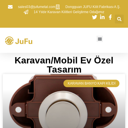
sales03@jufumetal.com
​Dongguan JUFU Kilit Fabrikası A.Ş.
​14 Yıldır Karavan Kilitleri Geliştirme Odağımız
​​Karavan/Mobil Ev Özel
Tasarım
KARAVAN BANYO KAPI KILIDI