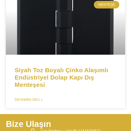
MENTEŞE​
​​​​​​Siyah Toz Boyalı Çinko Alaşımlı
Endüstriyel Dolap Kapı Dış
Menteşesi
DEVAMINI OKU »
Bize Ulaşın