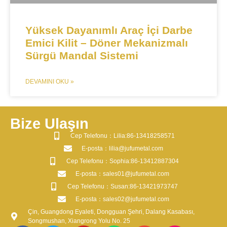
Yüksek Dayanımlı Araç İçi Darbe
Emici Kilit – Döner Mekanizmalı
Sürgü Mandal Sistemi​​
DEVAMINI OKU »
Bize Ulaşın
​Cep Telefonu：Lilia:86-13418258571
​E-posta​：lilia@jufumetal.com
​Cep Telefonu：Sophia:86-13412887304
​E-posta​：sales01@jufumetal.com
​Cep Telefonu：Susan:86-13421973747
​E-posta​：sales02@jufumetal.com
Çin, Guangdong Eyaleti, Dongguan Şehri, Dalang Kasabası,
Songmushan, Xiangrong Yolu No. 25