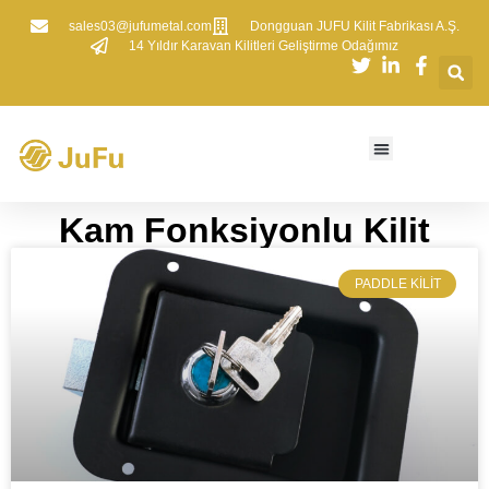
sales03@jufumetal.com
​Dongguan JUFU Kilit Fabrikası A.Ş.
​14 Yıldır Karavan Kilitleri Geliştirme Odağımız
Kam Fonksiyonlu Kilit​​
​PADDLE KILIT