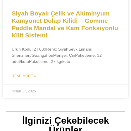
​​Siyah Boyalı Çelik ve Alüminyum
Kamyonet Dolap Kilidi – Gömme
Paddle Mandal ve Kam Fonksiyonlu
Kilit Sistemi​​
Ürün Kodu: ZT839Renk: SiyahSevk Limanı:
Shenzhen/Guangzhou​Menşei: ÇinPaketleme: 32
adet/kutuPaketleme: 27 kg/kutu
READ MORE »
Nisan 17, 2025
İlginizi Çekebilecek
Ürünler