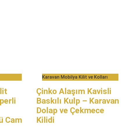
​Karavan Mobilya Kilit ve Kolları
it
Çinko Alaşım Kavisli
erli
Baskılı Kulp – Karavan
Dolap ve Çekmece
lü Cam
Kilidi