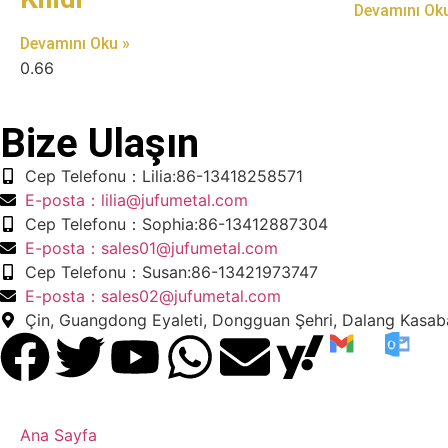
Devamını Oku
Devamını Oku »
Bize Ulaşın
​Cep Telefonu：Lilia:86-13418258571
​E-posta​：lilia@jufumetal.com
​Cep Telefonu：Sophia:86-13412887304
​E-posta​：sales01@jufumetal.com
​Cep Telefonu：Susan:86-13421973747
​E-posta​：sales02@jufumetal.com
Çin, Guangdong Eyaleti, Dongguan Şehri, Dalang Kasab
Ana Sayfa