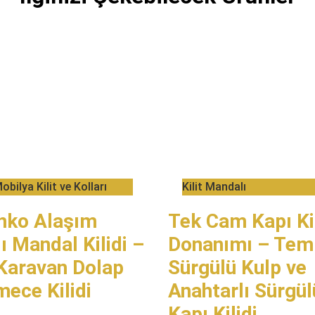
obilya Kilit ve Kolları
Kilit Mandalı​
nko Alaşım
Tek Cam Kapı Kil
 Mandal Kilidi –
Donanımı – Temp
Karavan Dolap
Sürgülü Kulp ve
ece Kilidi
Anahtarlı Sürgü
Kapı Kilidi​