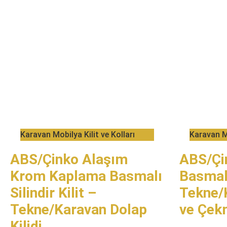
​Karavan Mobilya Kilit ve Kolları
​Karavan M
ABS/Çinko Alaşım
ABS/Çi
Krom Kaplama Basmalı
Basmalı
Silindir Kilit –
Tekne/
Tekne/Karavan Dolap
ve Çekm
Kilidi