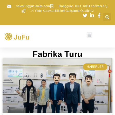
sales03@jufumetal.com
​Dongguan JUFU Kilit Fabrikası A.Ş.
​14 Yıldır Karavan Kilitleri Geliştirme Odağımız
​Fabrika Turu​
​HABERLER