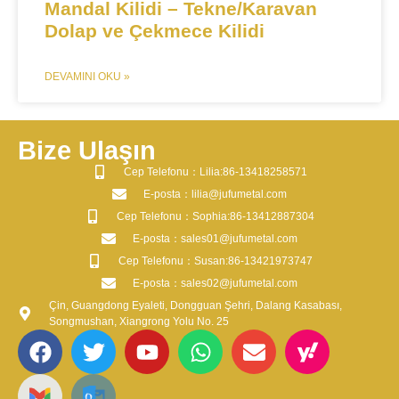
Mandal Kilidi – Tekne/Karavan
Dolap ve Çekmece Kilidi
DEVAMINI OKU »
Bize Ulaşın
​Cep Telefonu：Lilia:86-13418258571
​E-posta​：lilia@jufumetal.com
​Cep Telefonu：Sophia:86-13412887304
​E-posta​：sales01@jufumetal.com
​Cep Telefonu：Susan:86-13421973747
​E-posta​：sales02@jufumetal.com
Çin, Guangdong Eyaleti, Dongguan Şehri, Dalang Kasabası,
Songmushan, Xiangrong Yolu No. 25