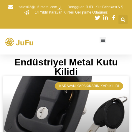
sales03@jufumetal.com
​Dongguan JUFU Kilit Fabrikası A.Ş.
​14 Yıldır Karavan Kilitleri Geliştirme Odağımız
Endüstriyel Metal Kutu
Kilidi
​KARAVAN KAPAK/KABIN KAPI KILIDI