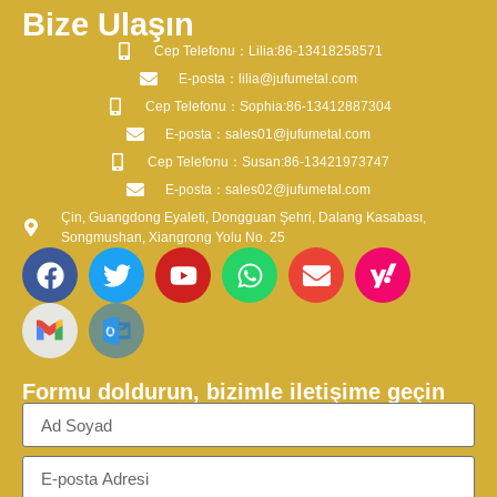
Bize Ulaşın
​Cep Telefonu：Lilia:86-13418258571
​E-posta​：lilia@jufumetal.com
​Cep Telefonu：Sophia:86-13412887304
​E-posta​：sales01@jufumetal.com
​Cep Telefonu：Susan:86-13421973747
​E-posta​：sales02@jufumetal.com
Çin, Guangdong Eyaleti, Dongguan Şehri, Dalang Kasabası,
Songmushan, Xiangrong Yolu No. 25
Formu doldurun, bizimle iletişime geçin