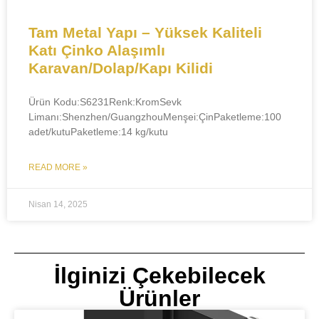
​​Tam Metal Yapı – Yüksek Kaliteli
Katı Çinko Alaşımlı
Karavan/Dolap/Kapı Kilidi​​
Ürün Kodu:S6231​​Renk:KromSevk
Limanı:Shenzhen/Guangzhou​Menşei:ÇinPaketleme:100
adet/kutuPaketleme:14 kg/kutu
READ MORE »
Nisan 14, 2025
İlginizi Çekebilecek
Ürünler