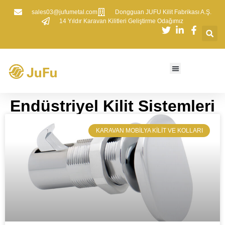
sales03@jufumetal.com
​Dongguan JUFU Kilit Fabrikası A.Ş.
​14 Yıldır Karavan Kilitleri Geliştirme Odağımız
​​Endüstriyel Kilit Sistemleri​​
​KARAVAN MOBILYA KILIT VE KOLLARI