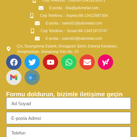
​Cep Telefonu：Lilia:86-13418258571
​E-posta​：lilia@jufumetal.com
​Cep Telefonu：Sophia:86-13412887304
​E-posta​：sales01@jufumetal.com
​Cep Telefonu：Susan:86-13421973747
​E-posta​：sales02@jufumetal.com
Çin, Guangdong Eyaleti, Dongguan Şehri, Dalang Kasabası,
Songmushan, Xiangrong Yolu No. 25
Formu doldurun, bizimle iletişime geçin