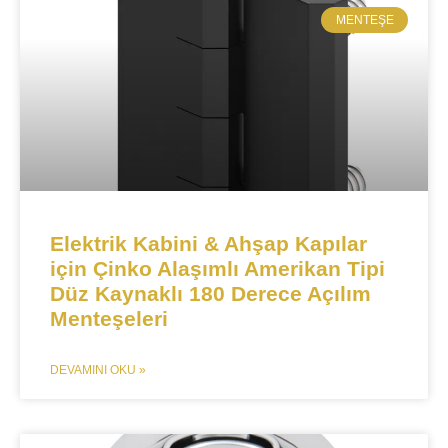
MENTEŞE​
​​​​​​Elektrik Kabini & Ahşap Kapılar
için Çinko Alaşımlı Amerikan Tipi
Düz Kaynaklı 180 Derece Açılım
Menteşeleri​​
DEVAMINI OKU »