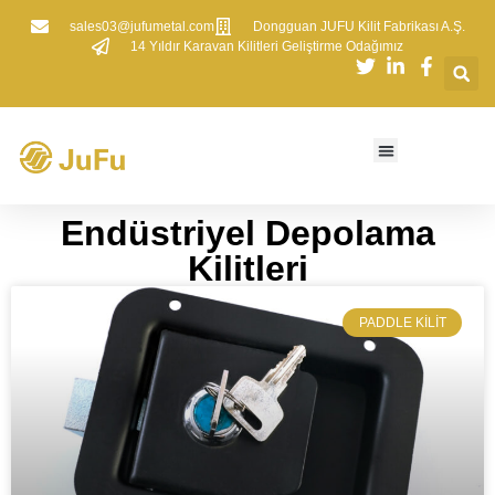
sales03@jufumetal.com
​Dongguan JUFU Kilit Fabrikası A.Ş.
​14 Yıldır Karavan Kilitleri Geliştirme Odağımız
Endüstriyel Depolama
Kilitleri​​
​PADDLE KILIT