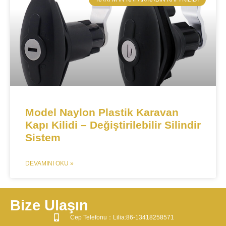
Model Naylon Plastik Karavan
Kapı Kilidi – Değiştirilebilir Silindir
Sistem
DEVAMINI OKU »
Bize Ulaşın
​Cep Telefonu：Lilia:86-13418258571