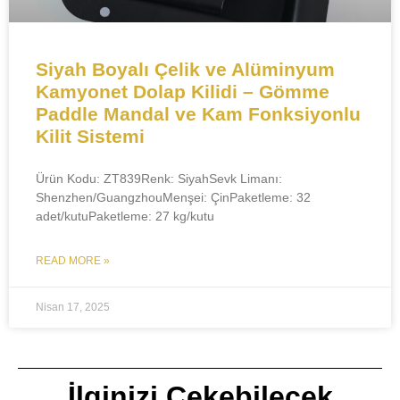
​​Siyah Boyalı Çelik ve Alüminyum
Kamyonet Dolap Kilidi – Gömme
Paddle Mandal ve Kam Fonksiyonlu
Kilit Sistemi​​
Ürün Kodu: ZT839Renk: SiyahSevk Limanı:
Shenzhen/Guangzhou​Menşei: ÇinPaketleme: 32
adet/kutuPaketleme: 27 kg/kutu
READ MORE »
Nisan 17, 2025
İlginizi Çekebilecek