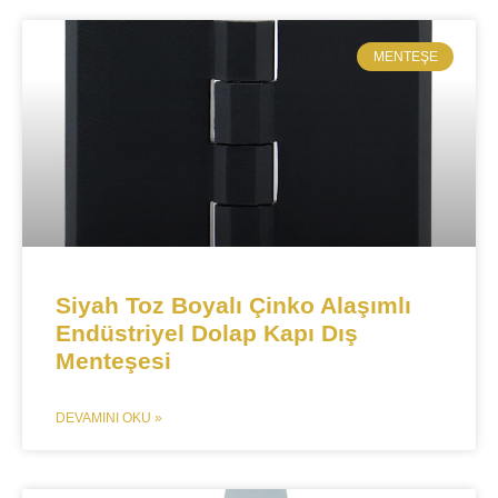
MENTEŞE​
​​​​​​Siyah Toz Boyalı Çinko Alaşımlı
Endüstriyel Dolap Kapı Dış
Menteşesi
DEVAMINI OKU »