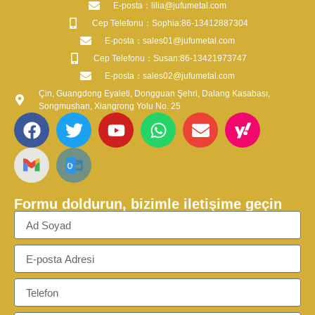
​E-posta​：lilia@jufumetal.com
​Cep Telefonu：Sophia:86-13412887304
​E-posta​：sales01@jufumetal.com
​Cep Telefonu：Susan:86-13421973747
​E-posta​：sales02@jufumetal.com
Çin, Guangdong Eyaleti, Dongguan Şehri, Dalang Kasabası,
Songmushan, Xiangrong Yolu No. 25
Formu doldurun, bizimle iletişime geçin