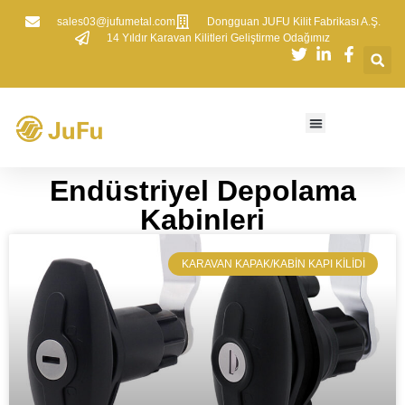
sales03@jufumetal.com
​Dongguan JUFU Kilit Fabrikası A.Ş.
​14 Yıldır Karavan Kilitleri Geliştirme Odağımız
​Endüstriyel Depolama
Kabinleri
​KARAVAN KAPAK/KABIN KAPI KILIDI