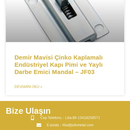
​​​​Demir Mavisi Çinko Kaplamalı
Endüstriyel Kapı Pimi ve Yaylı
Darbe Emici Mandal – JF03
DEVAMINI OKU »
Bize Ulaşın
​Cep Telefonu：Lilia:86-13418258571
​E-posta​：lilia@jufumetal.com