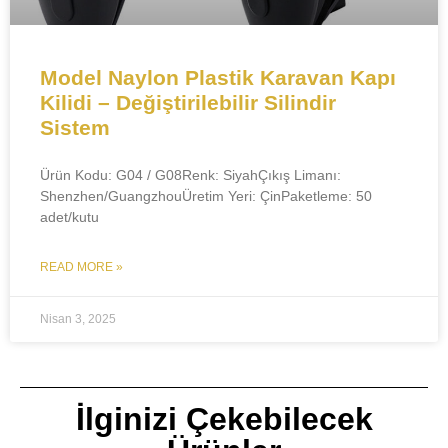
Model Naylon Plastik Karavan Kapı
Kilidi – Değiştirilebilir Silindir
Sistem
Ürün Kodu:​​ G04 / G08​​Renk:​​ Siyah​​Çıkış Limanı:​​
Shenzhen/Guangzhou​​Üretim Yeri:​​ Çin​​Paketleme:​​ 50
adet/kutu​
READ MORE »
Nisan 3, 2025
İlginizi Çekebilecek