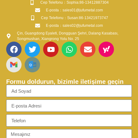
​Cep Telefonu：Sophia:86-13412887304
​E-posta​：sales01@jufumetal.com
​Cep Telefonu：Susan:86-13421973747
​E-posta​：sales02@jufumetal.com
Çin, Guangdong Eyaleti, Dongguan Şehri, Dalang Kasabası,
Songmushan, Xiangrong Yolu No. 25
Formu doldurun, bizimle iletişime geçin