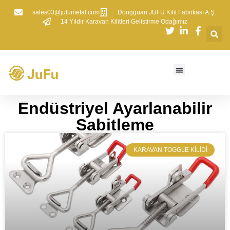
sales03@jufumetal.com
​Dongguan JUFU Kilit Fabrikası A.Ş.
​14 Yıldır Karavan Kilitleri Geliştirme Odağımız
​​Endüstriyel Ayarlanabilir
Sabitleme
KARAVAN TOGGLE KILIDI​