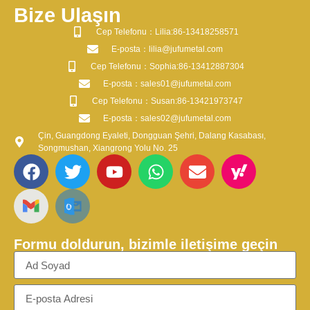
Bize Ulaşın
​Cep Telefonu：Lilia:86-13418258571
​E-posta​：lilia@jufumetal.com
​Cep Telefonu：Sophia:86-13412887304
​E-posta​：sales01@jufumetal.com
​Cep Telefonu：Susan:86-13421973747
​E-posta​：sales02@jufumetal.com
Çin, Guangdong Eyaleti, Dongguan Şehri, Dalang Kasabası,
Songmushan, Xiangrong Yolu No. 25
Formu doldurun, bizimle iletişime geçin