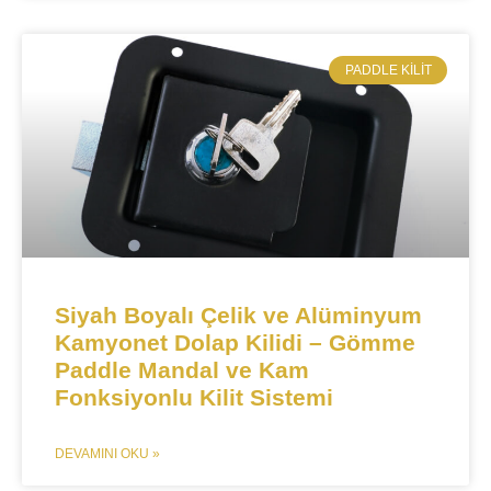
​PADDLE KILIT
​​Siyah Boyalı Çelik ve Alüminyum
Kamyonet Dolap Kilidi – Gömme
Paddle Mandal ve Kam
Fonksiyonlu Kilit Sistemi​​
DEVAMINI OKU »