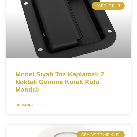
​PADDLE KILIT
Model Siyah Toz Kaplamalı 2
Noktalı Gömme Kürek Kolu
Mandalı
DEVAMINI OKU »
​GEMI VE TEKNE KILIDI​