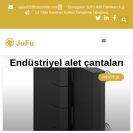
sales03@jufumetal.com
​Dongguan JUFU Kilit Fabrikası A.Ş.
​14 Yıldır Karavan Kilitleri Geliştirme Odağımız
Endüstriyel alet çantaları​​
MENTEŞE​