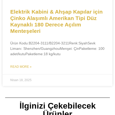
​​​​​​Elektrik Kabini & Ahşap Kapılar için
Çinko Alaşımlı Amerikan Tipi Düz
Kaynaklı 180 Derece Açılım
Menteşeleri​​
​​​​Ürün Kodu:B2204-3111/B2204-3211​​Renk:SiyahSevk
Limanı: Shenzhen/Guangzhou​Menşei: ÇinPaketleme: 100
adet/kutuPaketleme:18 kg/kutu
READ MORE »
Nisan 18, 2025
İlginizi Çekebilecek
Ürünler