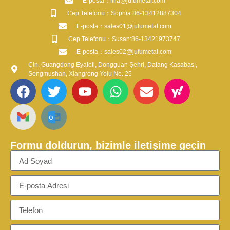
​E-posta​：lilia@jufumetal.com
​Cep Telefonu：Sophia:86-13412887304
​E-posta​：sales01@jufumetal.com
​Cep Telefonu：Susan:86-13421973747
​E-posta​：sales02@jufumetal.com
Çin, Guangdong Eyaleti, Dongguan Şehri, Dalang Kasabası,
Songmushan, Xiangrong Yolu No. 25
Formu doldurun, bizimle iletişime geçin