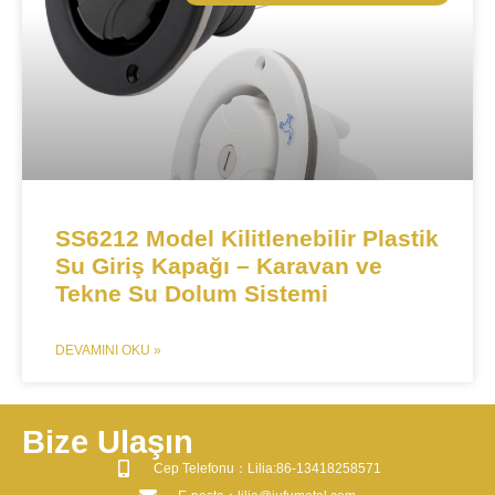
SS6212 Model Kilitlenebilir Plastik
Su Giriş Kapağı – Karavan ve
Tekne Su Dolum Sistemi
DEVAMINI OKU »
Bize Ulaşın
​Cep Telefonu：Lilia:86-13418258571