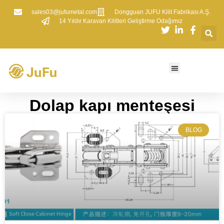
sales03@jufumetal.com
​Dongguan JUFU Kilit Fabrikası A.Ş.
​14 Yıldır Karavan Kilitleri Geliştirme Odağımız
Dolap kapı menteşesi
BLOG