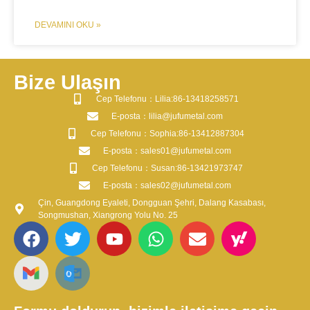
DEVAMINI OKU »
Bize Ulaşın
​Cep Telefonu：Lilia:86-13418258571
​E-posta​：lilia@jufumetal.com
​Cep Telefonu：Sophia:86-13412887304
​E-posta​：sales01@jufumetal.com
​Cep Telefonu：Susan:86-13421973747
​E-posta​：sales02@jufumetal.com
Çin, Guangdong Eyaleti, Dongguan Şehri, Dalang Kasabası,
Songmushan, Xiangrong Yolu No. 25