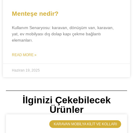
Menteşe nedir?
Kullanım Senaryosu: karavan, dönüşüm van, karavan,
yat, ev mobilyası dış dolap kapı çekme bağlantı
elemanları.
READ MORE »
Haziran 19, 2025
İlginizi Çekebilecek
Ürünler
​KARAVAN MOBILYA KILIT VE KOLLARI