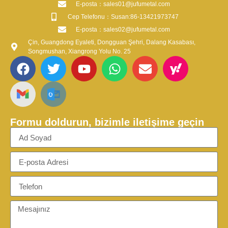
​E-posta​：sales01@jufumetal.com
​Cep Telefonu：Susan:86-13421973747
​E-posta​：sales02@jufumetal.com
Çin, Guangdong Eyaleti, Dongguan Şehri, Dalang Kasabası,
Songmushan, Xiangrong Yolu No. 25
Formu doldurun, bizimle iletişime geçin