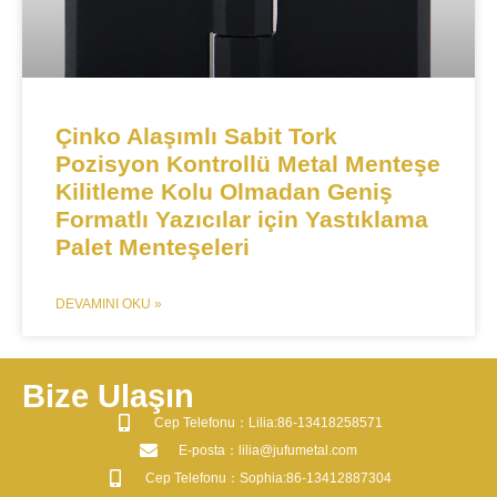
​​​​​Çinko Alaşımlı Sabit Tork
Pozisyon Kontrollü Metal Menteşe
Kilitleme Kolu Olmadan Geniş
Formatlı Yazıcılar için Yastıklama
Palet Menteşeleri
DEVAMINI OKU »
Bize Ulaşın
​Cep Telefonu：Lilia:86-13418258571
​E-posta​：lilia@jufumetal.com
​Cep Telefonu：Sophia:86-13412887304