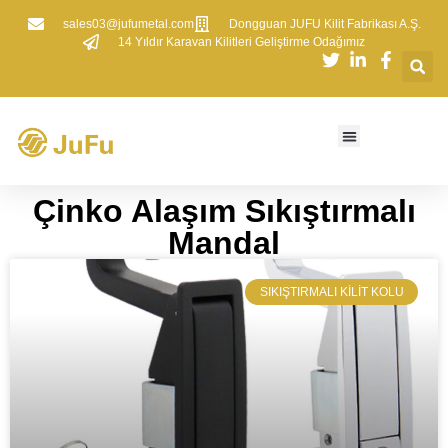
sales03@jufumetal.com
​Dongguan JUFU Kilit Fabrikası A.Ş.
​14 Yıldır Karavan Kilitleri Geliştirme Odağımız
Çinko Alaşım Sıkıştırmalı
Mandal
SIKIŞTIRMALI KILIT KOLU​