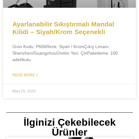
Ayarlanabilir Sıkıştırmalı Mandal
Kilidi – Siyah/Krom Seçenekli
Ürün Kodu:​​ P606​​Renk:​​ Siyah / Krom​​Çıkış Limanı:​​
Shenzhen/Guangzhou​​Üretim Yeri:​​ Çin​​Paketleme:​​ 100
adet/kutu​​
READ MORE »
Mart 29, 2025
İlginizi Çekebilecek
Ürünler