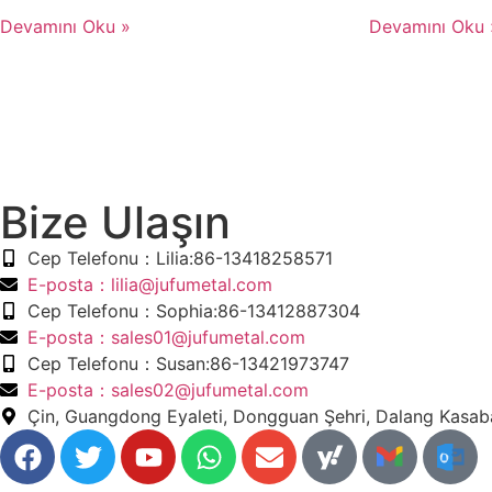
Devamını Oku »
Devamını Oku 
Bize Ulaşın
​Cep Telefonu：Lilia:86-13418258571
​E-posta​：lilia@jufumetal.com
​Cep Telefonu：Sophia:86-13412887304
​E-posta​：sales01@jufumetal.com
​Cep Telefonu：Susan:86-13421973747
​E-posta​：sales02@jufumetal.com
Çin, Guangdong Eyaleti, Dongguan Şehri, Dalang Kasab