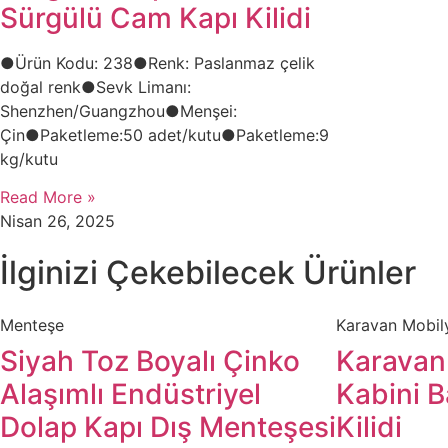
Sürgülü Cam Kapı Kilidi​
●Ürün Kodu: 238●​​Renk: Paslanmaz çelik
doğal renk●Sevk Limanı:
Shenzhen/Guangzhou●​Menşei:
Çin●Paketleme:50 adet/kutu●Paketleme:9
kg/kutu
Read More »
Nisan 26, 2025
İlginizi Çekebilecek Ürünler
Menteşe​
​Karavan Mobily
​​​​​​Siyah Toz Boyalı Çinko
Karavan 
Alaşımlı Endüstriyel
Kabini 
Dolap Kapı Dış Menteşesi
Kilidi