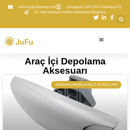
sales03@jufumetal.com
​Dongguan JUFU Kilit Fabrikası A.Ş.
​14 Yıldır Karavan Kilitleri Geliştirme Odağımız
Araç İçi Depolama
Aksesuarı​​
​KARAVAN MOBILYA KILIT VE KOLLARI