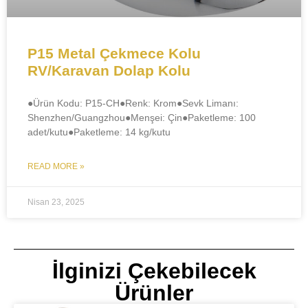
P15 Metal Çekmece Kolu
RV/Karavan Dolap Kolu
●Ürün Kodu: P15-CH●​​Renk: Krom●Sevk Limanı:
Shenzhen/Guangzhou●​Menşei: Çin●Paketleme: 100
adet/kutu●Paketleme: 14 kg/kutu
READ MORE »
Nisan 23, 2025
İlginizi Çekebilecek
Ürünler