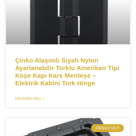
​​​​Çinko Alaşımlı Siyah Nylon
Ayarlanabilir Torklu Amerikan Tipi
Köşe Kapı Kare Menteşe –
Elektrik Kabini Tork Hinge​​
DEVAMINI OKU »
​PADDLE KILIT