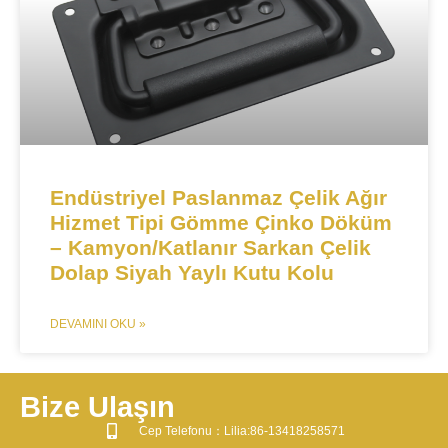
Endüstriyel Paslanmaz Çelik Ağır
Hizmet Tipi Gömme Çinko Döküm
– Kamyon/Katlanır Sarkan Çelik
Dolap Siyah Yaylı Kutu Kolu
DEVAMINI OKU »
Bize Ulaşın
​Cep Telefonu：Lilia:86-13418258571