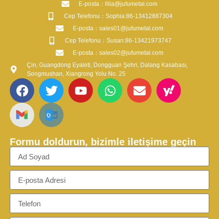
​E-posta​：lilia@jufumetal.com
​Cep Telefonu：Sophia:86-13412887304
​E-posta​：sales01@jufumetal.com
​Cep Telefonu：Susan:86-13421973747
​E-posta​：sales02@jufumetal.com
Çin, Guangdong Eyaleti, Dongguan Şehri, Dalang Kasabası,
Songmushan, Xiangrong Yolu No. 25
Formu doldurun, bizimle iletişime geçin