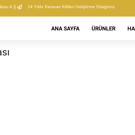
kası A.Ş.
​14 Yıldır Karavan Kilitleri Geliştirme Odağımız
ANA SAYFA
​ÜRÜNLER
​H
ası