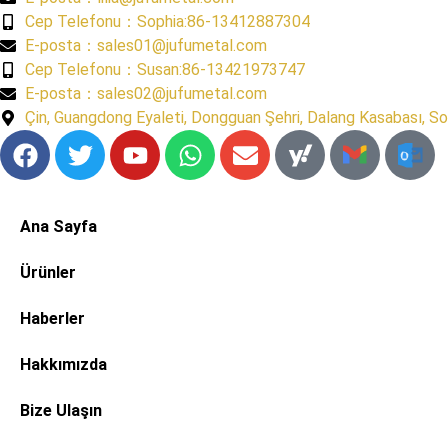
​Cep Telefonu：Sophia:86-13412887304
​E-posta​：sales01@jufumetal.com
​Cep Telefonu：Susan:86-13421973747
​E-posta​：sales02@jufumetal.com
Çin, Guangdong Eyaleti, Dongguan Şehri, Dalang Kasabası, S
Ana Sayfa
​Ürünler
​Haberler
​Hakkımızda
Bize Ulaşın