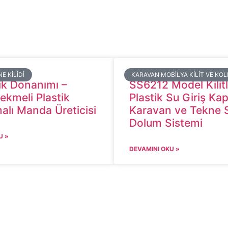
E KILIDI​
​KARAVAN MOBILYA KILIT VE KOL
ik Donanımı –
SS6212 Model Kilitl
ekmeli Plastik
Plastik Su Giriş Kap
malı Manda Üreticisi
Karavan ve Tekne 
Dolum Sistemi
U »
DEVAMINI OKU »